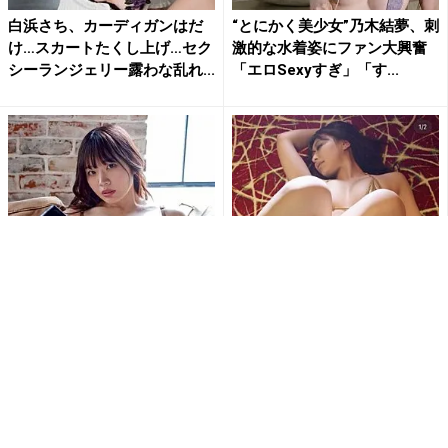
白浜さち、カーディガンはだ
“とにかく美少女”乃木結夢、刺
け…スカートたくし上げ…セク
激的な水着姿にファン大興奮
シーランジェリー露わな乱れ...
「エロSexyすぎ」「す...
「刺激的で最高だよ」白川の
「待ち受けにします」東かな
ぞみ、開脚ポーズで大胆ラン
め、極小ゴールドビキニとス
ジェリー姿公開にファン大興
ニーカー姿で魅せる衝撃の濡
奮
れ...