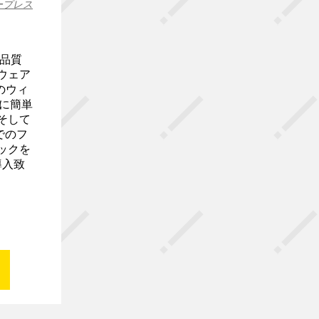
ープレス
高品質
ウェア
のウィ
うに簡単
そして
でのフ
ックを
導入致