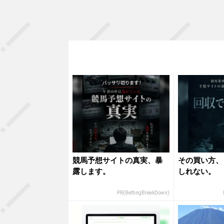
競馬予想サイトの真実、暴
その買い方、
露します。
しれない。
PR(BettingBreakDown)