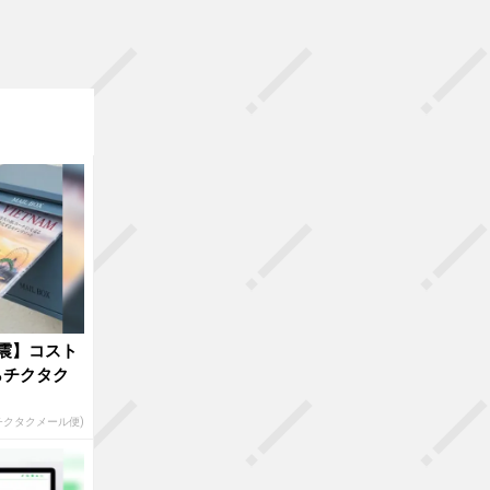
震】コスト
らチクタク
(チクタクメール便)