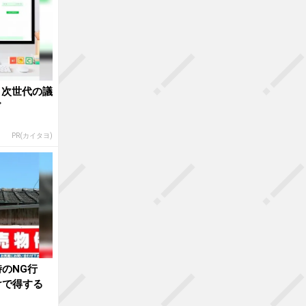
。次世代の議
ド
PR(カイタヨ)
のNG行
けで得する