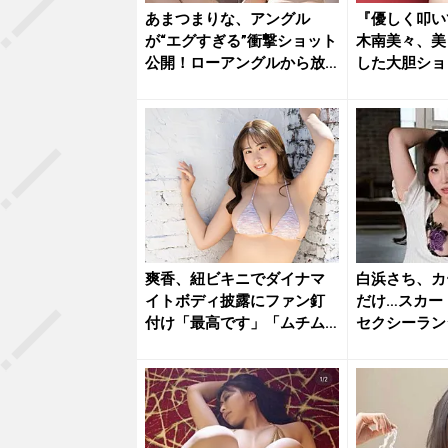
あまつまりな、アングル
『優しく叩い
が“エグすぎる”衝撃ショット
木南美々、美
公開！ローアングルから放
した大胆ショ
たれる...
を魅了
爽香、紐ビキニでダイナマ
白浜さち、カ
イトボディ披露にファン釘
だけ…スカー
付け「最高です」「ムチム
セクシーラン
チサイコ...
な乱れ...