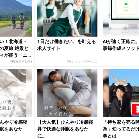
い！北海道・
1日だけ働きたい、を叶える
AIが速く正確に
の夏旅 絶景と
求人サイト
事録作成メソッ
ィが揃う「ニ
PR(東急不動産)
PR(ショットワークス)
んやり冷感寝
【大人気】ひんやり冷感寝
「持ち家を売る時
眠をあなた
具で快適な睡眠をあなた
為」知ってるだ
に。
事とは