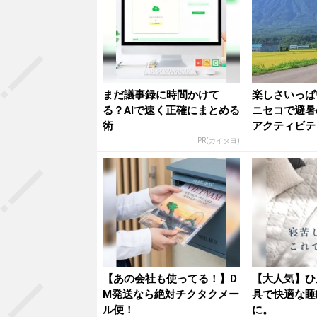
まだ議事録に時間かけて
楽しさいっぱ
る？AIで速く正確にまとめる
ニセコで避暑
術
アクティビテ
セコ東...
PR(カイタヨ)
【あの会社も使ってる！】D
【大人気】ひ
M発送なら絶対チクタクメー
具で快適な睡
ル便！
に。