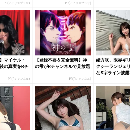
PR(アイリスプラザ)
PR(アイリスプラザ)
】マイケル・
【登録不要＆完全無料】神
緒方咲、限界ギ
後の真実をRチ
の雫がRチャンネルで見放題
クシーランジェ
なS字ライン披露
いね」...
PR(Rチャンネル)
PR(Rチャンネル)