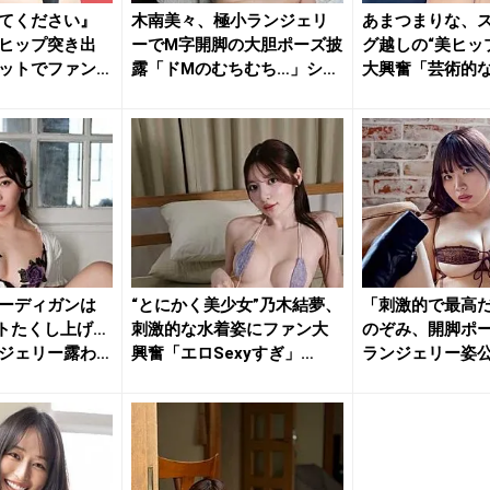
てください』
木南美々、極小ランジェリ
あまつまりな、
ヒップ突き出
ーでM字開脚の大胆ポーズ披
グ越しの“美ヒッ
ットでファン
露「ドMのむちむち…」ショ
大興奮「芸術的
ット...
「最高...
ーディガンは
“とにかく美少女”乃木結夢、
「刺激的で最高
トたくし上げ…
刺激的な水着姿にファン大
のぞみ、開脚ポ
ジェリー露わ
興奮「エロSexyすぎ」
ランジェリー姿
「す...
ン大興奮