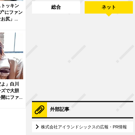
ストッキン
総合
ネット
プ”にファン
なお尻」
だよ」白川
ーズで大胆
公開にファ
外部記事
株式会社アイランドシックスの広報・PR情報