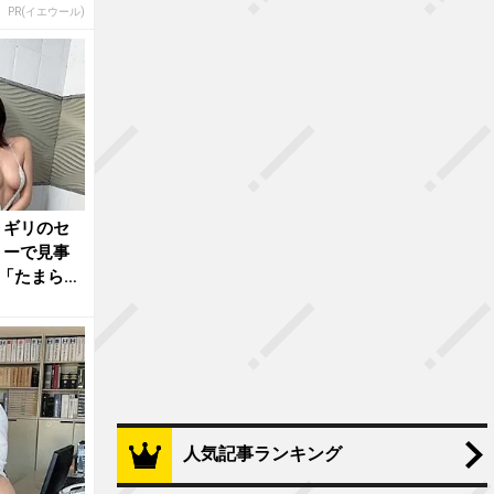
PR(イエウール)
リギリのセ
リーで見事
「たまらな
人気記事ランキング