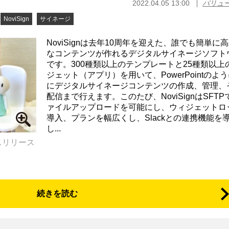
2022.04.05 13:00
バリュ
NoviSign
サイネージ
NoviSignは去年10周年を迎えた、誰でも簡単に
なコンテンツが作れるデジタルサイネージソフト
です。300種類以上のテンプレートと25種類以上
ジェット（アプリ）を用いて、PowerPointのよ
にデジタルサイネージコンテンツの作成、管理、
配信まで行えます。このたび、NoviSignはSFTP
ァイルアップロードを可能にし、ウィジェットロ
導入、プランを幅広くし、Slackとの連携機能を
し...
スリリース
続きを読む