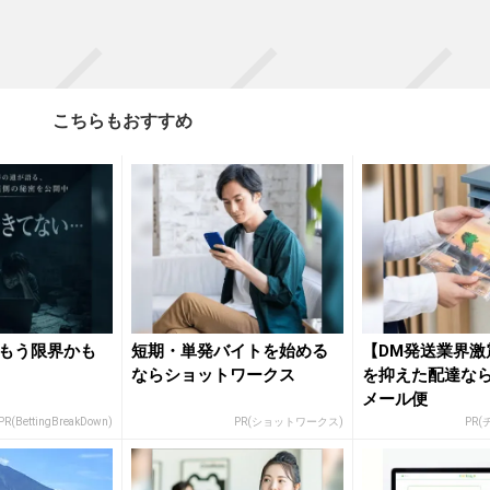
こちらもおすすめ
もう限界かも
短期・単発バイトを始める
【DM発送業界激
ならショットワークス
を抑えた配達な
メール便
PR(BettingBreakDown)
PR(ショットワークス)
PR