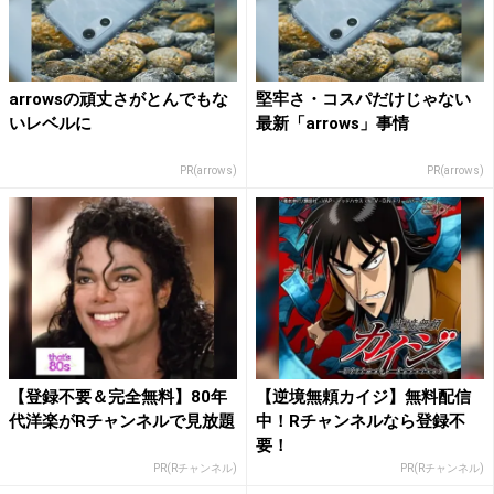
arrowsの頑丈さがとんでもな
堅牢さ・コスパだけじゃない
いレベルに
最新「arrows」事情
PR(arrows)
PR(arrows)
【登録不要＆完全無料】80年
【逆境無頼カイジ】無料配信
代洋楽がRチャンネルで見放題
中！Rチャンネルなら登録不
要！
PR(Rチャンネル)
PR(Rチャンネル)