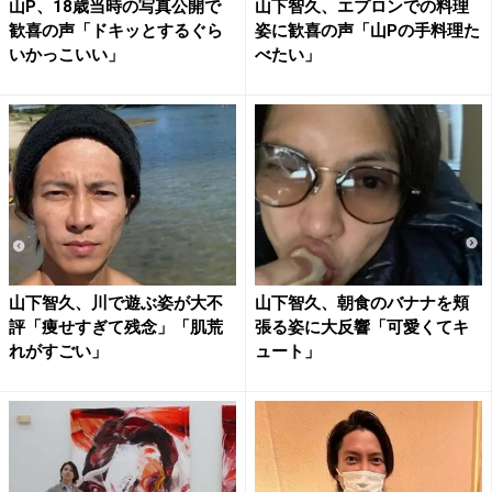
山P、18歳当時の写真公開で
山下智久、エプロンでの料理
歓喜の声「ドキッとするぐら
姿に歓喜の声「山Pの手料理た
いかっこいい」
べたい」
山下智久、川で遊ぶ姿が大不
山下智久、朝食のバナナを頬
評「痩せすぎて残念」「肌荒
張る姿に大反響「可愛くてキ
れがすごい」
ュート」