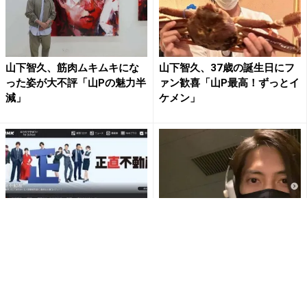
山下智久、筋肉ムキムキにな
山下智久、37歳の誕生日にフ
った姿が大不評「山Pの魅力半
ァン歓喜「山P最高！ずっとイ
減」
ケメン」
『正直不動産』山Pの大学生姿
山下智久、新しい仕事の報告
に「人類のキセキ」「違和感
と自撮りにファン歓喜「山Pの
ない」と絶賛の嵐
元気な姿は心の支え」