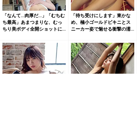
「なんて…肉厚だ…」「むちむ
「待ち受けにします」東かな
ち最高」あまつまりな、むっ
め、極小ゴールドビキニとス
ちり美ボディ全開ショットに...
ニーカー姿で魅せる衝撃の濡
れ...
「刺激的で最高だよ」白川の
「ななな、なんじゃこりゃ!!
ぞみ、開脚ポーズで大胆ラン
す、スッゲェ!!」東雲うみの変
ジェリー姿公開にファン大興
形水着姿にファン釘付け...
奮