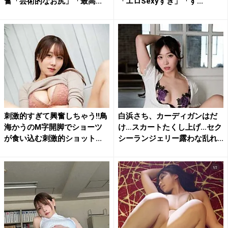
奮「芸術的なお尻」「最高...
「エロSexyすぎ」「す...
刺激的すぎて興奮しちゃう!!鳥
白浜さち、カーディガンはだ
海かうのM字開脚でショーツ
け…スカートたくし上げ…セク
が食い込む刺激的ショット...
シーランジェリー露わな乱れ...