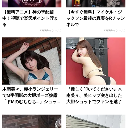
【無料アニメ】神の雫配信
【今すぐ無料】マイケル・ジ
中！視聴で楽天ポイント貯ま
ャクソン最後の真実をRチャン
る
ネルで
PR(Rチャンネル)
PR(Rチャンネル)
木南美々、極小ランジェリー
『優しく叩いてください』木
でM字開脚の大胆ポーズ披露
南美々、美ヒップ突き出した
「ドMのむちむち…」ショッ
大胆ショットでファンを魅了
ト...