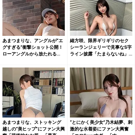
あまつまりな、アングルが“エ
緒方咲、限界ギリギリのセク
グすぎる”衝撃ショット公開！
シーランジェリーで見事なS字
ローアングルから放たれる...
ライン披露「たまらないね」...
あまつまりな、ストッキング
“とにかく美少女”乃木結夢、刺
越しの“美ヒップ”にファン大興
激的な水着姿にファン大興奮