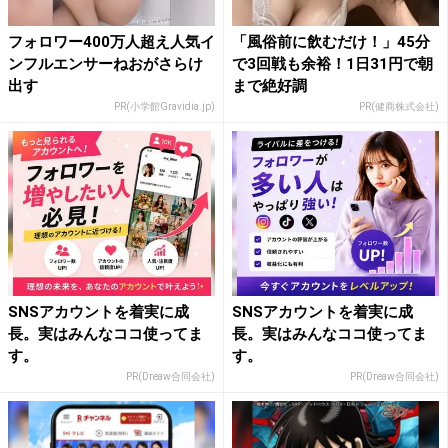
フォロワー400万人超え人気イ
「風俗前に飲むだけ！」45分
ンフルエンサーねおがさらけ
で3回戦も余裕！1日31円で朝
出す
まで絶好調
PR(小学館Gravidia.jp)
PR(健商株式会社)
SNSアカウントを着実に成
SNSアカウントを着実に成
長。実はみんなココ使ってま
長。実はみんなココ使ってま
す。
す。
PR(Dreaw合同会社)
PR(Dreaw合同会社)