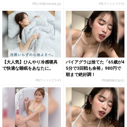
PR(小学館Gravidia.jp)
PR(アイリスプラザ)
【大人気】ひんやり冷感寝具
バイアグラは捨てた「65歳が4
で快適な睡眠をあなたに。
5分で3回戦も余裕」980円で
朝まで絶好調！
PR(アイリスプラザ)
PR(健商株式会社)