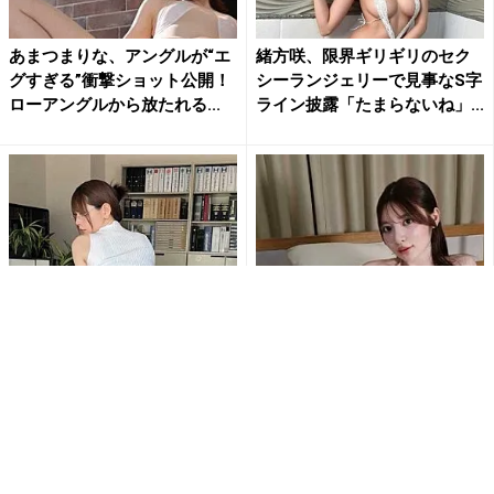
あまつまりな、アングルが“エ
緒方咲、限界ギリギリのセク
グすぎる”衝撃ショット公開！
シーランジェリーで見事なS字
ローアングルから放たれる...
ライン披露「たまらないね」...
あまつまりな、ストッキング
“とにかく美少女”乃木結夢、刺
越しの“美ヒップ”にファン大興
激的な水着姿にファン大興奮
奮「芸術的なお尻」「最高...
「エロSexyすぎ」「す...