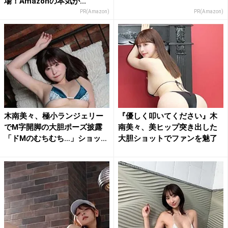
場！Amazonの本気が...
PR(Amazon)
PR(Amazon)
木南美々、極小ランジェリー
『優しく叩いてください』木
でM字開脚の大胆ポーズ披露
南美々、美ヒップ突き出した
「ドMのむちむち…」ショッ
大胆ショットでファンを魅了
ト...