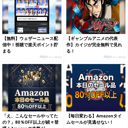
【無料】ウェザーニュース配
【ギャンブルアニメの代表
信中！視聴で楽天ポイント貯
作】カイジが完全無料で見れ
まる
る！
PR(Rチャンネル)
PR(Rチャンネル)
「え、こんなセールやってた
【毎日変わる】Amazonタイ
の？」80％OFF以上が続々登
ムセールが見逃せない！