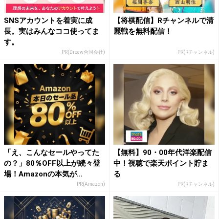
SNSアカウントを着実に成
【将棋配信】Rチャンネルで清
長。実はみんなココ使ってま
麗戦を無料配信！
す。
PR(Dreaw合同会社)
PR(Rチャンネル)
「え、こんなセールやってた
【無料】90・00年代洋楽配信
の？」80％OFF以上が続々登
中！視聴で楽天ポイント貯ま
場！Amazonの本気が...
る
PR(Amazon)
PR(Rチャンネル)