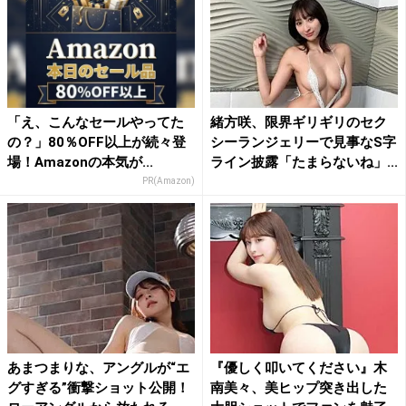
「え、こんなセールやってた
緒方咲、限界ギリギリのセク
の？」80％OFF以上が続々登
シーランジェリーで見事なS字
場！Amazonの本気が...
ライン披露「たまらないね」...
PR(Amazon)
あまつまりな、アングルが“エ
『優しく叩いてください』木
グすぎる”衝撃ショット公開！
南美々、美ヒップ突き出した