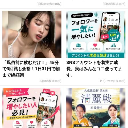
PR(KeeperSecurity)
PR(健商株式会社)
「風俗前に飲むだけ！」45分
SNSアカウントを着実に成
で3回戦も余裕！1日31円で朝
長。実はみんなココ使ってま
まで絶好調
す。
PR(健商株式会社)
PR(Dreaw合同会社)