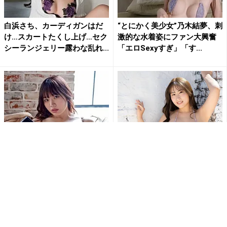
白浜さち、カーディガンはだ
“とにかく美少女”乃木結夢、刺
け…スカートたくし上げ…セク
激的な水着姿にファン大興奮
シーランジェリー露わな乱れ...
「エロSexyすぎ」「す...
「刺激的で最高だよ」白川の
爽香、紐ビキニでダイナマイ
ぞみ、開脚ポーズで大胆ラン
トボディ披露にファン釘付け
ジェリー姿公開にファン大興
「最高です」「ムチムチサイ
奮
コ...