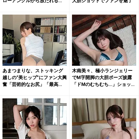
ローアングルから放たれる...
大胆ショットでファンを魅了
あまつまりな、ストッキング
木南美々、極小ランジェリー
越しの“美ヒップ”にファン大興
でM字開脚の大胆ポーズ披露
奮「芸術的なお尻」「最高...
「ドMのむちむち…」ショッ
ト...