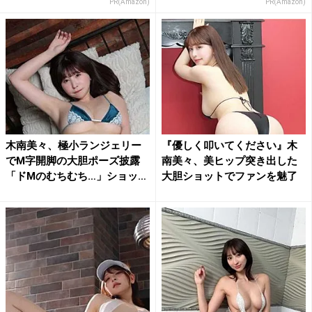
PR(Amazon)
PR(Amazon)
木南美々、極小ランジェリー
『優しく叩いてください』木
でM字開脚の大胆ポーズ披露
南美々、美ヒップ突き出した
「ドMのむちむち…」ショッ
大胆ショットでファンを魅了
ト...