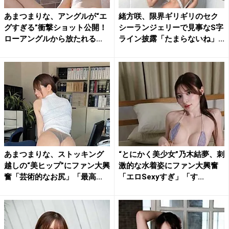
あまつまりな、アングルが“エ
緒方咲、限界ギリギリのセク
グすぎる”衝撃ショット公開！
シーランジェリーで見事なS字
ローアングルから放たれる...
ライン披露「たまらないね」...
あまつまりな、ストッキング
“とにかく美少女”乃木結夢、刺
越しの“美ヒップ”にファン大興
激的な水着姿にファン大興奮
奮「芸術的なお尻」「最高...
「エロSexyすぎ」「す...