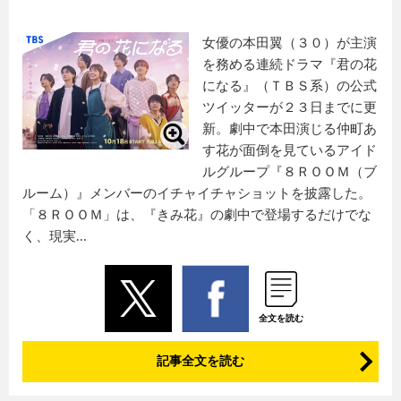
女優の本田翼（３０）が主演
を務める連続ドラマ『君の花
になる』（ＴＢＳ系）の公式
ツイッターが２３日までに更
新。劇中で本田演じる仲町あ
す花が面倒を見ているアイド
ルグループ『８ＲＯＯＭ（ブ
ルーム）』メンバーのイチャイチャショットを披露した。
「８ＲＯＯＭ」は、『きみ花』の劇中で登場するだけでな
く、現実...
全文を読む
記事全文を読む