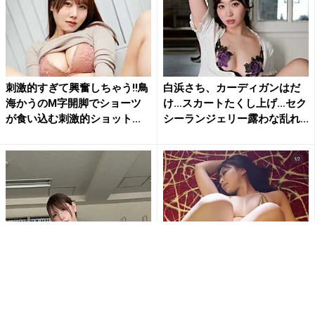
刺激的すぎて興奮しちゃう!!鳥
白浜さち、カーディガンはだ
海かうのM字開脚でショーツ
け…スカートたくし上げ…セク
が食い込む刺激的ショット...
シーランジェリー露わな乱れ...
「なんて…肉厚だ…」「むちむ
「待ち受けにします」東かな
ち最高」あまつまりな、むっ
め、極小ゴールドビキニとス
ちり美ボディ全開ショットに...
ニーカー姿で魅せる衝撃の濡