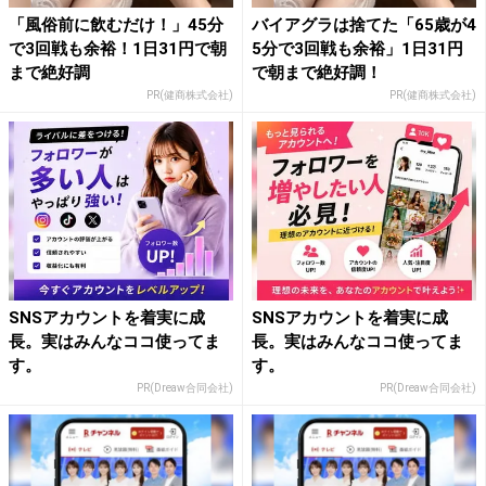
「風俗前に飲むだけ！」45分
バイアグラは捨てた「65歳が4
で3回戦も余裕！1日31円で朝
5分で3回戦も余裕」1日31円
まで絶好調
で朝まで絶好調！
PR(健商株式会社)
PR(健商株式会社)
SNSアカウントを着実に成
SNSアカウントを着実に成
長。実はみんなココ使ってま
長。実はみんなココ使ってま
す。
す。
PR(Dreaw合同会社)
PR(Dreaw合同会社)