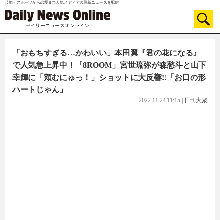
芸能・スポーツから恋愛まで人気メディアの最新ニュースを配信
デイリーニュースオンライン
「おもちすぎる…かわいい」本田翼『君の花になる』
で人気急上昇中！「8ROOM」宮世琉弥が森愁斗と山下
幸輝に「頬むにゅっ！」ショットに大反響!!「お口の形
ハートじゃん」
2022.11.24 11:15
|
日刊大衆