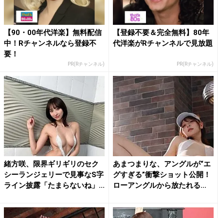
【90・00年代洋楽】無料配信
【登録不要＆完全無料】80年
中！Rチャンネルなら登録不
代洋楽がRチャンネルで見放題
要！
PR(Rチャンネル)
PR(Rチャンネル)
緒方咲、限界ギリギリのセク
あまつまりな、アングルが“エ
シーランジェリーで見事なS字
グすぎる”衝撃ショット公開！
ライン披露「たまらないね」...
ローアングルから放たれる...