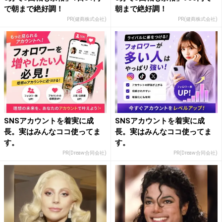
で朝まで絶好調！
朝まで絶好調！
PR(健商株式会社)
PR(健商株式会社)
SNSアカウントを着実に成
SNSアカウントを着実に成
長。実はみんなココ使ってま
長。実はみんなココ使ってま
す。
す。
PR(Dreaw合同会社)
PR(Dreaw合同会社)