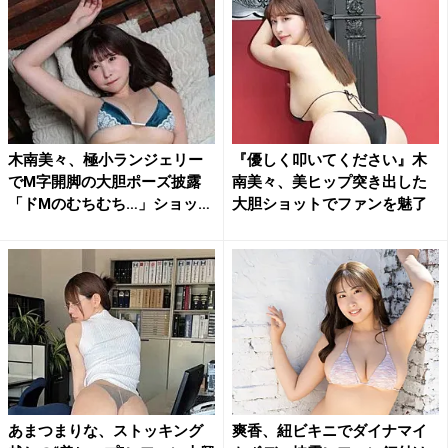
木南美々、極小ランジェリー
『優しく叩いてください』木
でM字開脚の大胆ポーズ披露
南美々、美ヒップ突き出した
「ドMのむちむち…」ショッ
大胆ショットでファンを魅了
ト...
あまつまりな、ストッキング
爽香、紐ビキニでダイナマイ