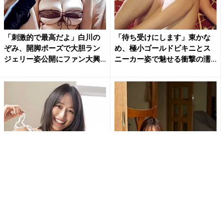
「刺激的で最高だよ」白川の
「待ち受けにします」東かな
ぞみ、開脚ポーズで大胆ラン
め、極小ゴールドビキニとス
ジェリー姿公開にファン大興
ニーカー姿で魅せる衝撃の濡
奮
れ...
天野ちよ、毛糸のビキニで大
佐野なぎさ「おはよう」の一
迫力のHカップバストあらわ…
枚が破壊力抜群 美ボディあら
大胆ショットにファン大興奮...
わなランジェリー姿にファン...