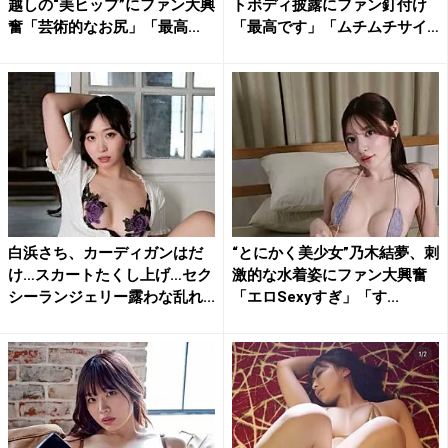
越しの“美ヒップ”にファン大興
トボディ披露にファン釘付け
奮「芸術的なお尻」「最高...
「最高です」「ムチムチサイ
コ...
白浜さち、カーディガンはだ
“とにかく美少女”乃木結夢、刺
け…スカートたくし上げ…セク
激的な水着姿にファン大興奮
シーランジェリー露わな乱れ...
「エロSexyすぎ」「す...