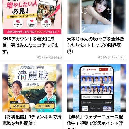
SNSアカウントを着実に成
天木じゅんのIカップを全解放
長。実はみんなココ使ってま
した｢バストトップの限界表
す。
現｣
PR(Dreaw合同会社)
PR(小学館Gravidia.jp)
【将棋配信】Rチャンネルで清
【無料】ウェザーニュース配
麗戦を無料配信！
信中！視聴で楽天ポイント貯