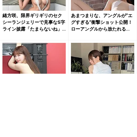
緒方咲、限界ギリギリのセク
あまつまりな、アングルが“エ
シーランジェリーで見事なS字
グすぎる”衝撃ショット公開！
ライン披露「たまらないね」...
ローアングルから放たれる...
『優しく叩いてください』木
あまつまりな、ストッキング
南美々、美ヒップ突き出した
越しの“美ヒップ”にファン大興
大胆ショットでファンを魅了
奮「芸術的なお尻」「最高...