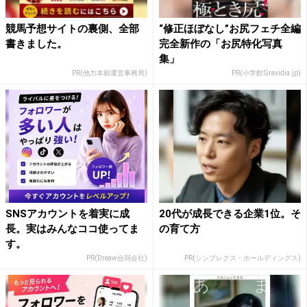
競馬予想サイトの裏側、全部
“修正ほぼなし”お尻フェチ全編
書きました。
完全新作の「お尻特化写真
集」
PR(他力本願運営事務局)
PR(小学館Gravidia.jp)
SNSアカウントを着実に成
20代が成長できる企業1位。そ
長。実はみんなココ使ってま
の育て方
す。
PR(Dreaw合同会社)
PR(シンプレクス・ホールディングス)