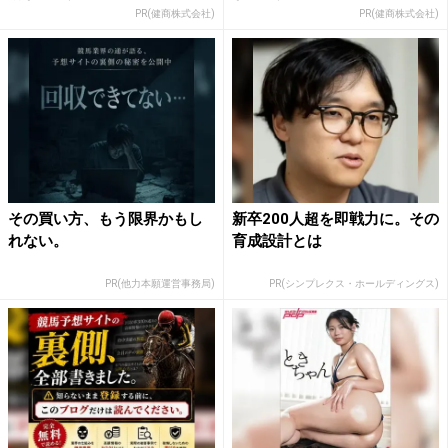
PR(健商株式会社)
PR(健商株式会社)
その買い方、もう限界かもし
新卒200人超を即戦力に。その
れない。
育成設計とは
PR(他力本願運営事務局)
PR(シンプレクス・ホールディングス)