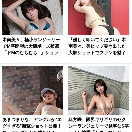
木南美々、極小ランジェリー
『優しく叩いてください』木
でM字開脚の大胆ポーズ披露
南美々、美ヒップ突き出した
「ドMのむちむち…」ショッ
大胆ショットでファンを魅了
ト...
あまつまりな、アングルが“エ
緒方咲、限界ギリギリのセク
グすぎる”衝撃ショット公開！
シーランジェリーで見事なS字