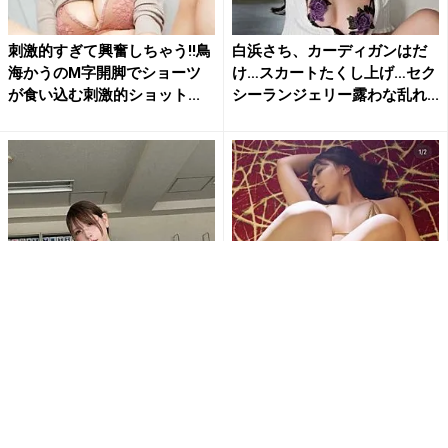
刺激的すぎて興奮しちゃう!!鳥
白浜さち、カーディガンはだ
海かうのM字開脚でショーツ
け…スカートたくし上げ…セク
が食い込む刺激的ショット...
シーランジェリー露わな乱れ...
「なんて…肉厚だ…」「むちむ
「待ち受けにします」東かな
ち最高」あまつまりな、むっ
め、極小ゴールドビキニとス
ちり美ボディ全開ショットに...
ニーカー姿で魅せる衝撃の濡
れ...