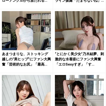
ローアングルから放たれる...
ライン披露「たまらないね」...
あまつまりな、ストッキング
“とにかく美少女”乃木結夢、刺
越しの“美ヒップ”にファン大興
激的な水着姿にファン大興奮
奮「芸術的なお尻」「最高...
「エロSexyすぎ」「す...