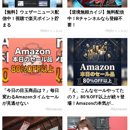
【無料】ウェザーニュース配
【逆境無頼カイジ】無料配信
信中！視聴で楽天ポイント貯
中！Rチャンネルなら登録不
まる
要！
PR(Rチャンネル)
PR(Rチャンネル)
「今日の目玉商品は？」毎日
「え、こんなセールやってた
変わるAmazonタイムセール
の？」80％OFF以上が続々登
が見逃せない
場！Amazonの本気が...
PR(Amazon)
PR(Amazon)