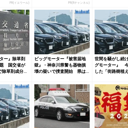
PR(イエウール)
PR(Rチャンネル)
ター』除草剤
ビッグモーター『被害届地
世間を騒がし続
題 国交省が
獄』・神奈川県警も器物損
グモーター』 
で除草剤成分確
壊の疑いで捜査開始 県は
した「街路樹植
「県民の...
払え」地...