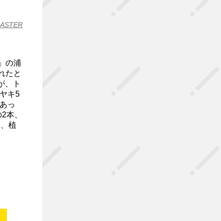
CASTER
」の浦
れたと
が、ト
ヤキ5
あっ
2本、
に、植