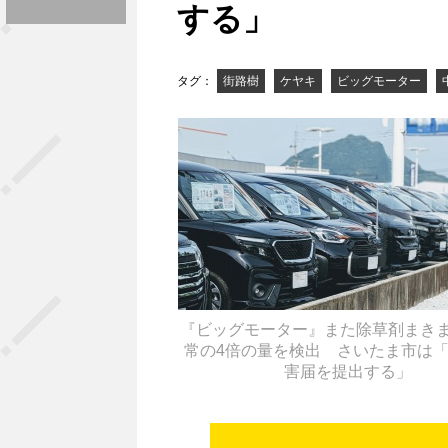
する」
タグ：
街路樹
ケヤキ
ビッグモーター
『ビッグモーター』また除草剤まき
常の4倍の量を検出 さいたま市は
害届を提出する」