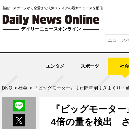
芸能・スポーツから恋愛まで人気メディアの最新ニュースを配信
デイリーニュースオンライン
エンタメ
スポーツ
社会
DNO
>
社会
>
『ビッグモーター』また除草剤まきまくり・
『ビッグモーター
4倍の量を検出 