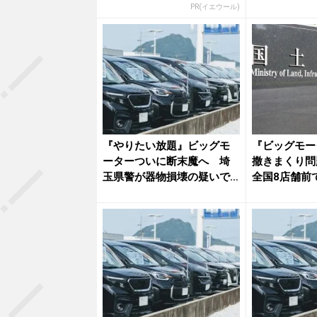
PR(イエウール)
『やりたい放題』ビッグモ
『ビッグモー
ーターついに断末魔へ 埼
撒きまくり問
玉県警が器物損壊の疑いで
全国8店舗前
捜査開始...
認 国...