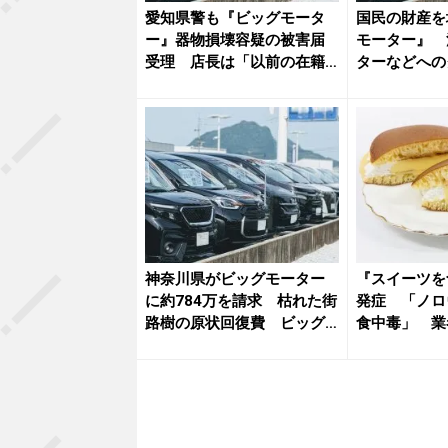
愛知県警も『ビッグモータ
国民の財産を
ー』器物損壊容疑の被害届
モーター』 
受理 店長は「以前の在籍
ターなどへの
者が撒い...
約1,5...
神奈川県がビッグモーター
『スイーツを
に約784万を請求 枯れた街
発症 「ノロ
路樹の原状回復費 ビッグ
食中毒」 業
モー...
処分に...