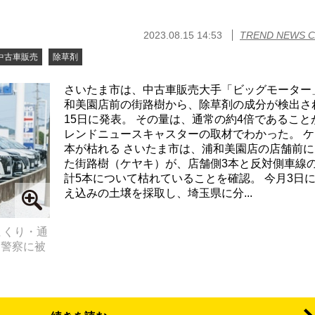
2023.08.15 14:53
TREND NEWS 
中古車販売
除草剤
さいたま市は、中古車販売大手「ビッグモーター
和美園店前の街路樹から、除草剤の成分が検出さ
15日に発表。 その量は、通常の約4倍であること
レンドニュースキャスターの取材でわかった。 ケ
本が枯れる さいたま市は、浦和美園店の店舗前に
た街路樹（ケヤキ）が、店舗側3本と反対側車線の
計5本について枯れていることを確認。 今月3日
え込みの土壌を採取し、埼玉県に分...
まくり・通
「警察に被