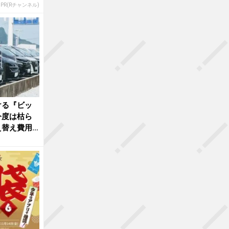
PR(Rチャンネル)
ける『ビッ
今度は枯ら
え替え費用