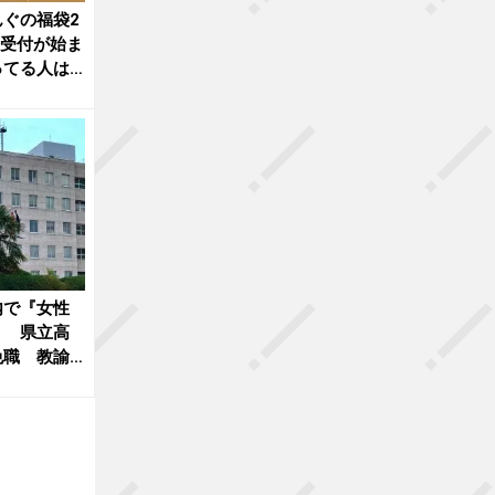
ぐの福袋2
選受付が始ま
ってる人は
内で『女性
』 県立高
免職 教諭