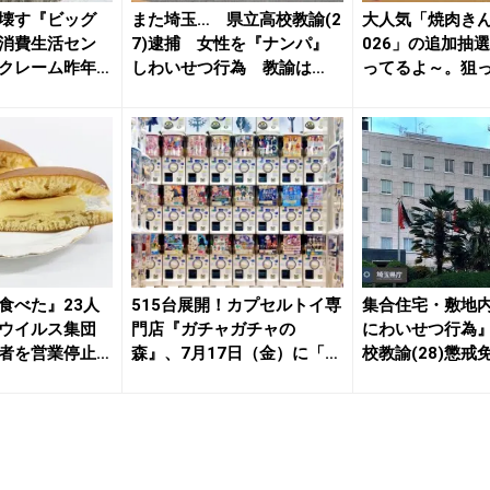
壊す『ビッグ
また埼玉… 県立高校教諭(2
大人気「焼肉きん
消費生活セン
7)逮捕 女性を『ナンパ』
026」の追加抽
クレーム昨年
しわいせつ行為 教諭は
ってるよ～。狙
「腕...
急...
食べた』23人
515台展開！カプセルトイ専
集合住宅・敷地
ウイルス集団
門店『ガチャガチャの
にわいせつ行為
者を営業停止
森』、7月17日（金）に「ガ
校教諭(28)懲戒
チャ...
は「...