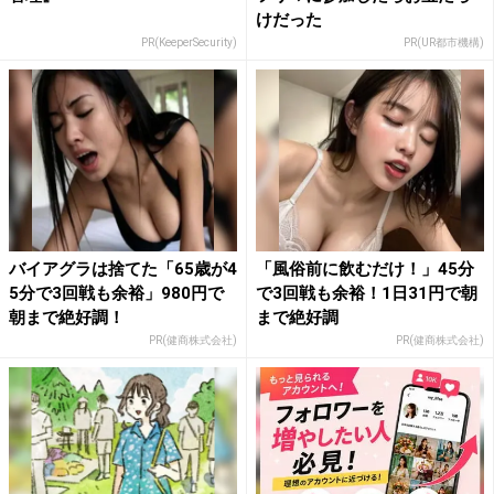
けだった
PR(KeeperSecurity)
PR(UR都市機構)
バイアグラは捨てた「65歳が4
「風俗前に飲むだけ！」45分
5分で3回戦も余裕」980円で
で3回戦も余裕！1日31円で朝
朝まで絶好調！
まで絶好調
PR(健商株式会社)
PR(健商株式会社)