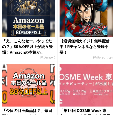
「え、こんなセールやってた
【逆境無頼カイジ】無料配信
の？」80％OFF以上が続々登
中！Rチャンネルなら登録不
場！Amazonの本気が...
要！
PR(Amazon)
PR(Rチャンネル)
「今日の目玉商品は？」毎日
「第14回 COSME Week 東