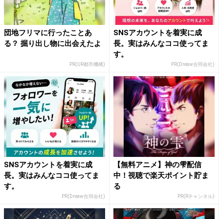
団地フリマに行ったことあ
SNSアカウントを着実に成
る？ 掘り出し物に出会えたよ
長。実はみんなココ使ってま
す。
PR(UR都市機構)
PR(Dreaw合同会社)
SNSアカウントを着実に成
【無料アニメ】神の雫配信
長。実はみんなココ使ってま
中！視聴で楽天ポイント貯ま
す。
る
PR(Dreaw合同会社)
PR(Rチャンネル)