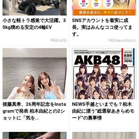
小さな軽トラ感覚で大活躍。3
SNSアカウントを着実に成
0kg積める安定の4輪EV
長。実はみんなココ使ってま
す。
PR(BLAZE)
PR(Dreaw合同会社)
後藤真希、26周年記念をInsta
NEWS手越といまでも？柏木
gramで発表 柏木由紀との2シ
由紀に漂う”総選挙あきらめモ
ョットに「気を...
ード”の裏事情