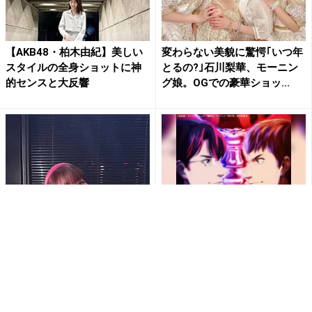
【AKB48・柏木由紀】美しい
変わらない美貌に驚愕｢いつ年
スタイルの全身ショットに神
とるの?｣石川梨華、モーニン
的センスと大反響
グ娘。OGでの豪華ショッ...
柏木由紀、63枚目シングルで
【無料アニメ】神の雫配信
『単独センター』ファンから
中！視聴で楽天ポイント貯ま
祝福の声多数
る
PR(Rチャンネル)