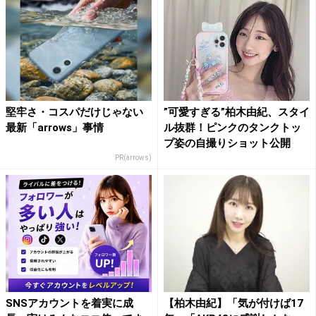
堅牢さ・コスパだけじゃない
”可愛すぎる”柏木由紀、スタイ
最新「arrows」事情
ル抜群！ピンクのタンクトッ
プ姿の自撮りショット公開
PR(arrows)
SNSアカウントを着実に成
【柏木由紀】「気が付けば17