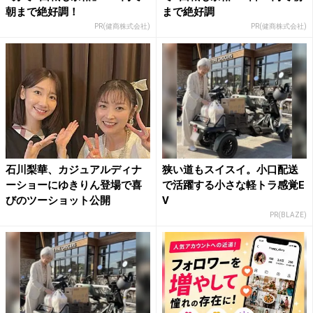
朝まで絶好調！
まで絶好調
PR(健商株式会社)
PR(健商株式会社)
石川梨華、カジュアルディナ
狭い道もスイスイ。小口配送
ーショーにゆきりん登場で喜
で活躍する小さな軽トラ感覚E
びのツーショット公開
V
PR(BLAZE)