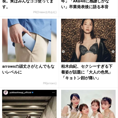
長。実はみんなココ使ってま
年」「AKB48に感謝しかな
す。
い」卒業発表後に語る本音
PR(Dreaw合同会社)
arrowsの頑丈さがとんでもな
柏木由紀、セクシーすぎる下
いレベルに
着姿が話題に「大人の色気」
「キョトン顔が痛い」
PR(arrows)