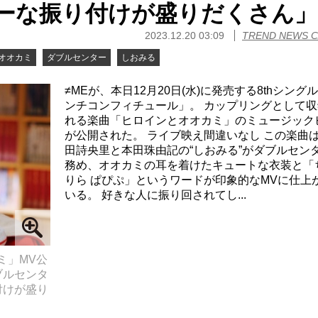
ーな振り付けが盛りだくさん」
2023.12.20 03:09
TREND NEWS 
オオカミ
ダブルセンター
しおみる
≠MEが、本日12月20日(水)に発売する8thシング
ンチコンフィチュール」。 カップリングとして収
れる楽曲「ヒロインとオオカミ」のミュージック
が公開された。 ライブ映え間違いなし この楽曲
田詩央里と本田珠由記の“しおみる”がダブルセン
務め、オオカミの耳を着けたキュートな衣装と「
りら ぱぴぷ」というワードが印象的なMVに仕上
いる。 好きな人に振り回されてし...
ミ」MV公
ブルセンタ
付けが盛り