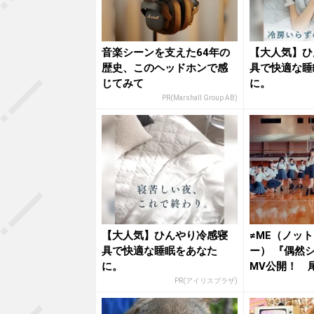
音楽シーンを支えた64年の
【大人気】ひ
歴史、このヘッドホンで感
具で快適な睡
じてみて
に。
PR(Marshall Group AB)
【大人気】ひんやり冷感寝
≠ME（ノッ
具で快適な睡眠をあなた
ー） 『偶然
に。
MV公開！ 
さん...
PR(アイリスプラザ)