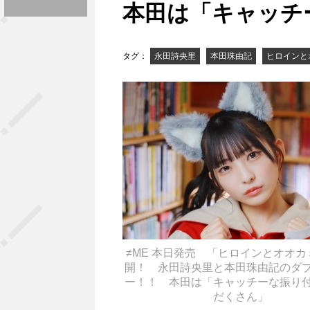
本田は「キャッチ
タグ：
永田詩央里
本田珠由記
ヒロインと
≠ME 本日発売 「ヒロインとオオカ
開！ 永田詩央里と本田珠由記のダ
ー！！ 本田は「キャッチーな振り
だくさん」