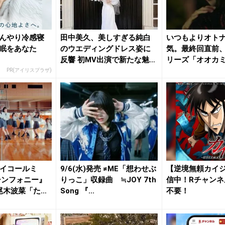
んやり冷感寝
田中美久、美しすぎる純白
いつもよりオト
眠をあなた
のウエディングドレス姿に
気。最終回直前、Ne
反響 初MV出演で新たな魅力
リーズ「オオカ
開花
は...
PR(アイリスプラザ)
トイコールミ
9/6(水)発売 ≠ME「想わせぶ
【逆境無頼カイ
シンフォニー』
りっこ」収録曲 ≒JOY 7th
信中！Rチャンネ
尾木波菜「たく
Song 『...
不要！