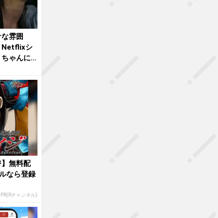
ナな雰囲
tflixシ
ミちゃんに
ジ】無料配
ルなら登録
PR(Rチャンネル)