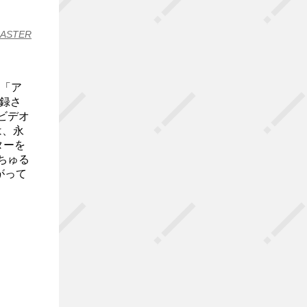
CASTER
ル「ア
録さ
ビデオ
は、永
ターを
ちゅる
がって