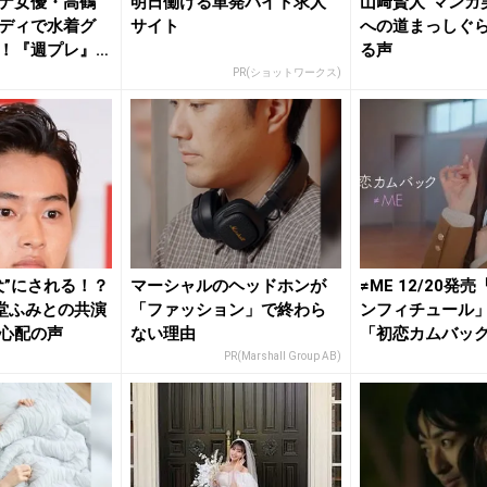
ナ女優・高鶴
明日働ける単発バイト求人
山﨑賢人“マンガ
ディで水着グ
サイト
への道まっしぐら
！『週プレ』
る声
PR(ショットワークス)
犬”にされる！？
マーシャルのヘッドホンが
≠ME 12/20発
堂ふみとの共演
「ファッション」で終わら
ンフィチュール
心配の声
ない理由
「初恋カムバック」
PR(Marshall Group AB)