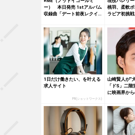
≠ME（ノットイコールミ
現役バレリー
ー） 本日発売 1stアルバム
桃羽、柔軟ボ
収録曲「デート前夜レクイ
ラビア初挑戦
エ...
登場、未...
1日だけ働きたい、を叶える
山崎賢人が“
求人サイト
「ドS」二階
に映画界から
PR(ショットワークス)