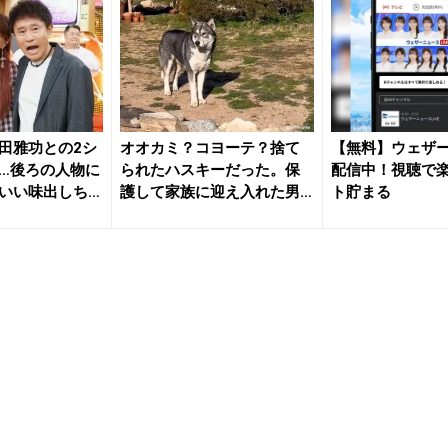
田雅功との2シ
オオカミ？コヨーテ？捨て
【無料】ウェザ
…後ろの人物に
られたハスキーだった。保
配信中！視聴で
いい味出しち
護して家族に迎え入れた男
ト貯まる
性の物語