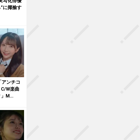
実写化俳優
”に揶揄す
売「アンチコ
」C/W楽曲
M...