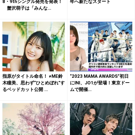
8・9thシングル発売を発表！
年へ新たなスタート
蟹沢萌子は「みんな...
指原がタイトル命名！ ≠ME鈴
“2023 MAMA AWARDS”初日
木瞳美、思わず“ひとめぼれ”す
にINI、JO1が登場！東京ドー
るベッドカット公開 ...
ムで開催...