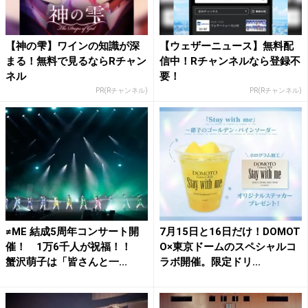
【神の雫】ワインの知識が深
【ウェザーニュース】無料配
まる！無料で見るならRチャン
信中！Rチャンネルなら登録不
ネル
要！
PR(Rチャンネル)
PR(Rチャンネル)
≠ME 結成5周年コンサート開
7月15日と16日だけ！DOMOT
催！ 1万6千人が祝福！！
O×東京ドームのスペシャルコ
蟹沢萌子は「皆さんと一...
ラボ開催。限定ドリ...