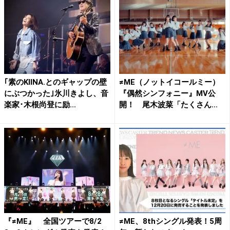
｢素のKIINA.とのギャップの壁
≠ME（ノットイコールミー）
にぶつかった｣氷川きよし、音
『偶然シンフォニー』MV公
楽家･木根尚登に励...
開！ 尾木波菜「たくさん...
『≠ME』 全国ツアーで8/2
≠ME、8thシングル発表！5周