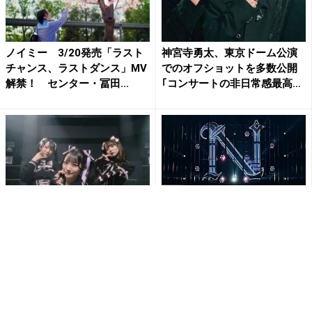
ノイミー 3/20発売「ラスト
神宮寺勇太、東京ドーム公演
チャンス、ラストダンス」MV
でのオフショットを多数公開
解禁！ センター・冨田...
｢コンサートの非日常感最高
だ...
≠ME（ノットイコールミー）
『あの日から10日』中島健
本日発売 1stアルバム収録
人、初ソロライブの余韻から
曲「デート前夜レクイエ...
抜け出せずインスタ更新 オ
フ...