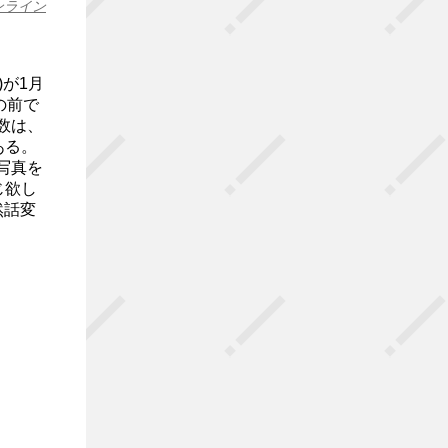
ンライン
)が1月
鏡の前で
ー数は、
ある。
写真を
じ欲し
然話変