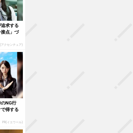
が追求する
ー接点」づ
R(アクセンチュア)
のNG行
けで得する
PR(イエウール)