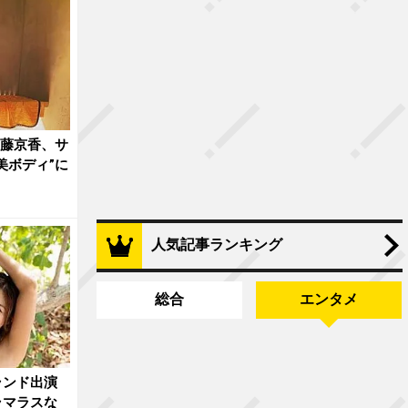
安藤京香、サ
美ボディ”に
人気記事ランキング
総合
エンタメ
ランド出演
ラマラスな