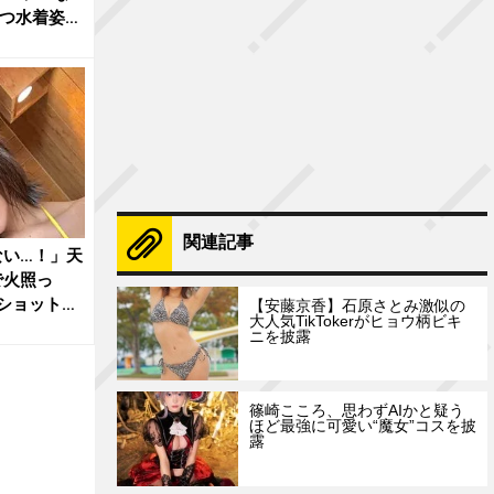
立つ水着姿を
関連記事
ない…！」天
で火照っ
肌ショットが
【安藤京香】石原さとみ激似の
大人気TikTokerがヒョウ柄ビキ
ニを披露
篠崎こころ、思わずAIかと疑う
ほど最強に可愛い“魔女”コスを披
露