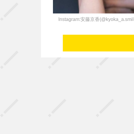
Instagram:安藤京香(@kyoka_a.smi