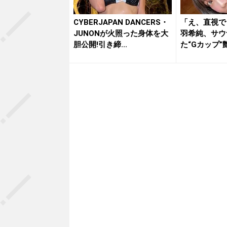
CYBERJAPAN DANCERS・
「え、直視で
JUNONが火照った身体を大
羽希純、サウ
胆公開!引き締...
た“Gカップ
刺激...