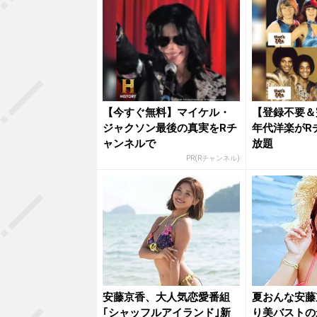
【今すぐ無料】マイケル・
【登録不要＆
ジャクソン最後の真実をRチ
年代洋楽がR
ャンネルで
放題
PR(Rチャンネル)
安藤京香、大人気恋愛番組
夏おんな安藤
｢シャッフルアイランド｣新
り美バストの