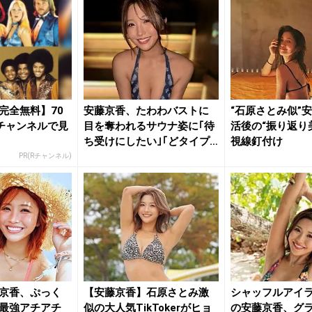
完全無料】70
安藤京香、たわわバストに
“石原さとみ似”
チャンネルで見
目を奪われるサウナ姿に｢待
活後の“振り返り
ち受けにしたい｣｢どタイプ
視線釘付け
すぎ...
PR(Rチャンネル)
京香、ぷっく
【安藤京香】石原さとみ激
シャッフルアイ
最強アチアチ
似の大人気TikTokerがヒョ
の安藤京香、グ