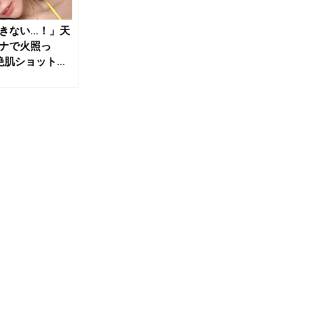
きない…！」天
ナで火照っ
”艶肌ショットが