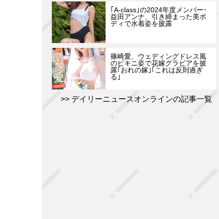
｢A-class｣の2024年度メンバー･
益田アンナ、引き締まった美ボ
ディで水着姿を披露
篠崎愛、ウェディングドレス風
のビキニ姿で花嫁グラビアを披
露｢おれの嫁｣｢これは反則過ぎ
る｣
デイリーニュースオンラインの記事一覧