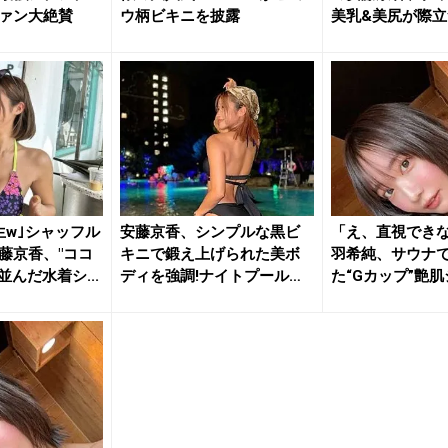
ァン大絶賛
ウ柄ビキニを披露
美乳&美尻が際
披露
生w｣シャッフル
安藤京香、シンプルな黒ビ
「え、直視でき
藤京香、"ココ
キニで鍛え上げられた美ボ
羽希純、サウナ
並んだ水着シ...
ディを強調!ナイトプールを
た“Gカップ”艶
楽しむ...
刺激...