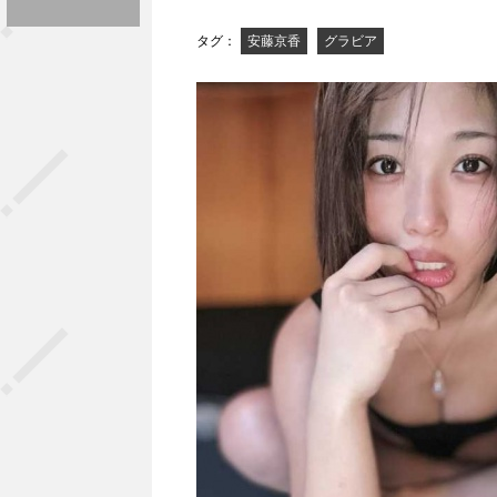
タグ：
安藤京香
グラビア