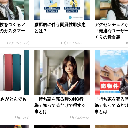
験をつくるア
膠原病に伴う間質性肺疾患
アクセンチュア
のカスタマー
とは？
「最適なユーザ
くりの舞台裏
PR(アクセンチュア)
PR(メディカルノート)
P
頑丈さがとんでも
「持ち家を売る時のNG行
「持ち家を売る時
為」知ってるだけで得する
為」知ってるだ
事とは
事とは
PR(arrows)
PR(イエウール)