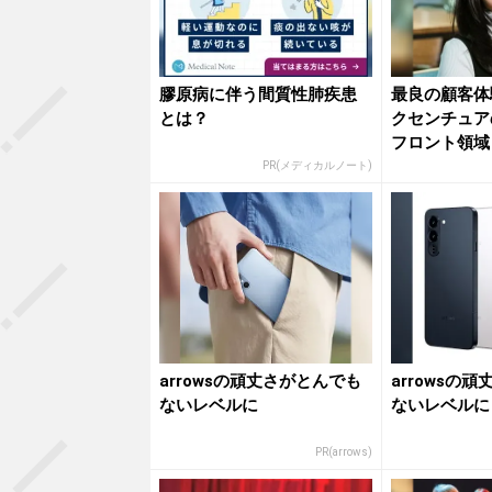
膠原病に伴う間質性肺疾患
最良の顧客体
とは？
クセンチュア
フロント領域
PR(メディカルノート)
arrowsの頑丈さがとんでも
arrowsの
ないレベルに
ないレベルに
PR(arrows)