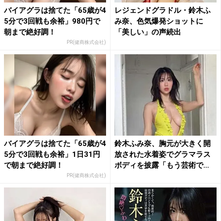
バイアグラは捨てた「65歳が4
レジェンドグラドル・鈴木ふ
5分で3回戦も余裕」980円で
み奈、色気爆発ショットに
朝まで絶好調！
「美しい」の声続出
PR(健商株式会社)
バイアグラは捨てた「65歳が4
鈴木ふみ奈、胸元が大きく開
5分で3回戦も余裕」1日31円
放された水着姿でグラマラス
で朝まで絶好調！
ボディを披露「もう芸術で
す」...
PR(健商株式会社)