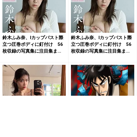
鈴木ふみ奈、Iカップバスト際
鈴木ふみ奈、Iカップバスト際
立つ圧巻ボディに釘付け 56
立つ圧巻ボディに釘付け 56
枚収録の写真集に注目集ま...
枚収録の写真集に注目集ま...
鈴木ふみ奈、ボディスーツ姿
【無料アニメ】逆境無頼カイ
での自撮りショットを披露
ジ配信中！視聴で楽天ポイン
「何着ても似合いますね♡」
ト貯まる