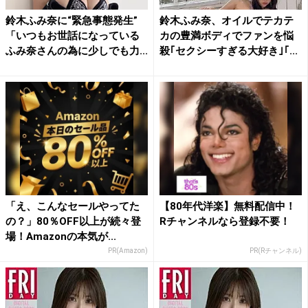
鈴木ふみ奈に“緊急事態発生”
鈴木ふみ奈、オイルでテカテ
「いつもお世話になっている
カの豊満ボディでファンを悩
ふみ奈さんの為に少しでも力...
殺｢セクシーすぎる大好き｣｢...
「え、こんなセールやってた
【80年代洋楽】無料配信中！
の？」80％OFF以上が続々登
Rチャンネルなら登録不要！
場！Amazonの本気が...
PR(Amazon)
PR(Rチャンネル)