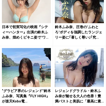
日本で初実写化の映画『シテ
鈴木ふみ奈、圧巻の"ふわと
ィーハンター』出演の鈴木ふ
ろ"ボディを強調したランジェ
み奈、煌めくビキニ姿で"ワ
リー姿に｢著しく尊い｣｢究...
イ...
“グラビア界のレジェンド”鈴木
レジェンドグラドル・鈴木ふ
ふみ奈、写真集『FLY HIGH』
み奈が魅せる大人の色香！豊
が楽天Kobo電...
満バストと美肌に「最高に素