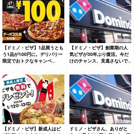
【ドミノ・ピザ】1品買うとも
【ドミノ・ピザ】創業期の人
う1品が100円に。デリバリー
気ピザが30年ぶり復活。今だ
限定でおトクなキャンペ...
けのチャンス、見逃さないで...
【ドミノ・ピザ】新成人はピ
ドミノ・ピザさん、ありがと