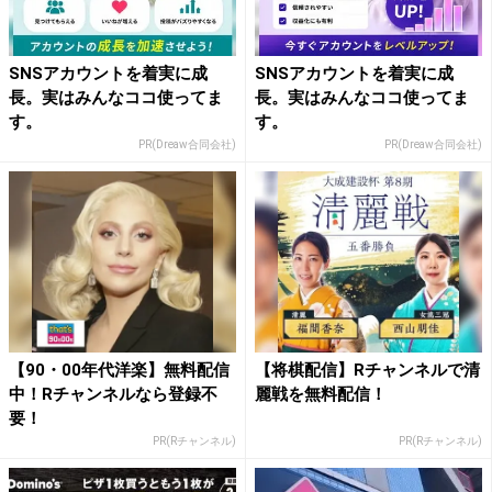
SNSアカウントを着実に成
SNSアカウントを着実に成
長。実はみんなココ使ってま
長。実はみんなココ使ってま
す。
す。
PR(Dreaw合同会社)
PR(Dreaw合同会社)
【90・00年代洋楽】無料配信
【将棋配信】Rチャンネルで清
中！Rチャンネルなら登録不
麗戦を無料配信！
要！
PR(Rチャンネル)
PR(Rチャンネル)