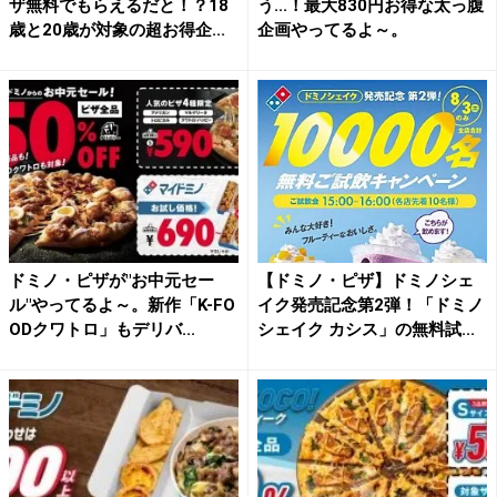
ザ無料でもらえるだと！？18
う...！最大830円お得な太っ腹
歳と20歳が対象の超お得企...
企画やってるよ～。
ドミノ・ピザが"お中元セー
【ドミノ・ピザ】ドミノシェ
ル"やってるよ～。新作「K-FO
イク発売記念第2弾！「ドミノ
ODクワトロ」もデリバ...
シェイク カシス」の無料試...