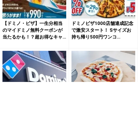
【ドミノ・ピザ】一生分相当
ドミノピザ1000店舗達成記念
のマイドミノ無料クーポンが
で激安スタート！ Sサイズお
当たるかも！？超お得なキャ
持ち帰り500円ワンコ...
ン...
ドミノ・ピザが感謝キャンペ
宅配ピザのGW"お得企画"まと
ーン！通常990円の「マイドミ
めました。これは嬉しい...！
ノ」が699円に、これは...
《ドミノ・ピザ、ピザ...