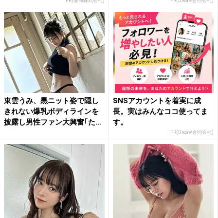
PR(健商株式会社)
PR(Dreaw合同会社)
東雲うみ、黒ニット姿で隠し
SNSアカウントを着実に成
きれない爆乳ボディラインを
長。実はみんなココ使ってま
披露し男性ファン大興奮｢た
す。
ま...
PR(Dreaw合同会社)