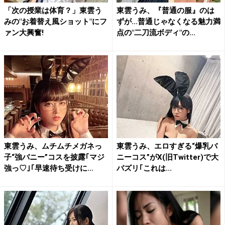
「次の授業は体育？」東雲う
東雲うみ、『普通の服』のは
みの"お着替え風ショット"にフ
ずが...普通じゃなくなる魅力満
ァン大興奮!
点の"二刀流ボディ"の...
東雲うみ、ムチムチメガネっ
東雲うみ、エロすぎる“爆乳バ
子“強バニー”コスを披露｢マジ
ニーコス”がX(旧Twitter)で大
強っ♡｣｢早速待ち受けに...
バズリ｢これは...