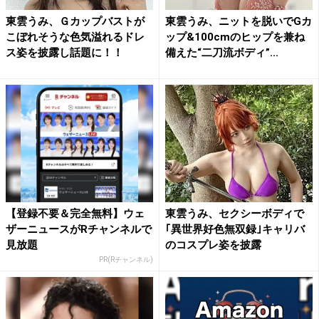
東雲うみ、Ｇカップバストが
東雲うみ、ニットを脱いでGカ
こぼれそうな色気溢れるドレ
ップ&100cmのヒップを兼ね
ス姿を披露し話題に！！
備えた“二刀流ボディ”...
【登録不要＆完全無料】ウェ
東雲うみ、セクシーボディで
ザーニュースがRチャンネルで
｢異世界好色無双録｣キャリバ
見放題
のコスプレ姿を披露
PR(Rチャンネル)