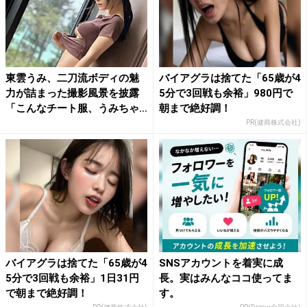
東雲うみ、二刀流ボディの魅
バイアグラは捨てた「65歳が4
力が詰まった撮影風景を披露
5分で3回戦も余裕」980円で
「こんなチート服、うみちゃ
朝まで絶好調！
ん...
PR(健商株式会社)
バイアグラは捨てた「65歳が4
SNSアカウントを着実に成
5分で3回戦も余裕」1日31円
長。実はみんなココ使ってま
で朝まで絶好調！
す。