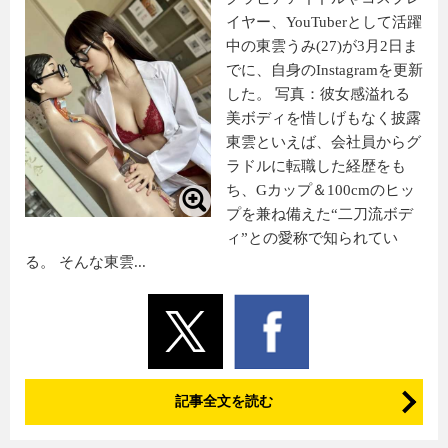
イヤー、YouTuberとして活躍
中の東雲うみ(27)が3月2日ま
でに、自身のInstagramを更新
した。 写真：彼女感溢れる
美ボディを惜しげもなく披露
東雲といえば、会社員からグ
ラドルに転職した経歴をも
ち、Gカップ＆100cmのヒッ
プを兼ね備えた“二刀流ボデ
ィ”との愛称で知られてい
る。 そんな東雲...
記事全文を読む