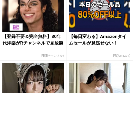
【登録不要＆完全無料】80年
【毎日変わる】Amazonタイ
代洋楽がRチャンネルで見放題
ムセールが見逃せない！
PR(Rチャンネル)
PR(Amazon)
"グラビア界の二刀流"東雲う
東雲うみ、お風呂場の壁に100
み、モコモコビキニ&猫耳でフ
センチのヒップを押し付け鼠
ァンを魅了｢いつ見ても最...
径部もあらわに「アソコが...