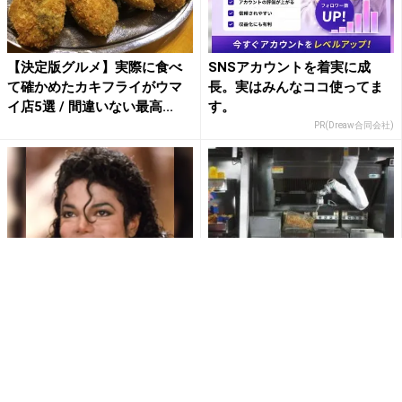
【決定版グルメ】実際に食べ
SNSアカウントを着実に成
て確かめたカキフライがウマ
長。実はみんなココ使ってま
イ店5選 / 間違いない最高...
す。
PR(Dreaw合同会社)
【無料】80年代洋楽配信中！
注文から調理まで全てロボッ
視聴で楽天ポイント貯まる
トが処理するファストフード
店がカリフォルニアにオープ
ン
PR(Rチャンネル)