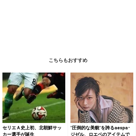
こちらもおすすめ
セリエＡ史上初、北朝鮮サッ
"圧倒的な美貌"を誇るaespa･
カー選手が誕生
ジゼル、ロエベのアイテムで