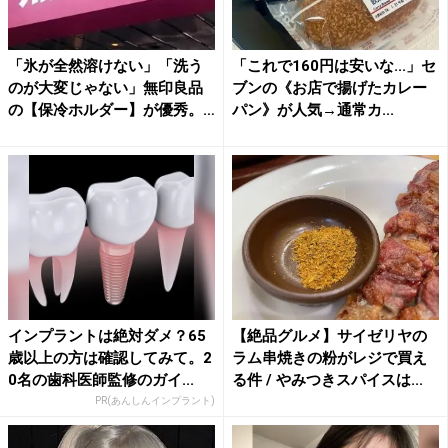
「氷が全然溶けない」「洗う
「これで160円は安いな...」セ
のが大変じゃない」無印良品
ブンの《お店で揚げたカレー
の【保冷ホルダー】が優秀。
パン》が人気→通常カ...
真...
インプラントは絶対ダメ？65
【絶品グルメ】サイゼリヤの
歳以上の方は確認してみて。2
ラム串焼きの粉がレジで買え
0名の歯科医師監修のガイ...
る件 / やみつきスパイスは...
PR(あんしんインプラント)