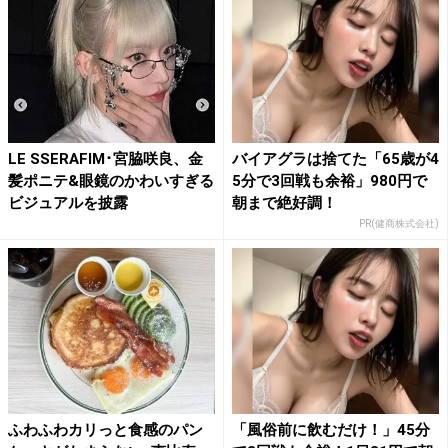
LE SSERAFIM･宮脇咲良、金
バイアグラは捨てた「65歳が4
髪ポニテ&眼鏡のかわいすぎる
5分で3回戦も余裕」980円で
ビジュアルを披露
朝まで絶好調！
PR(健商株式会社)
ふわふわカリっと食感のパン
「風俗前に飲むだけ！」45分