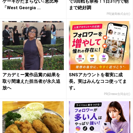
ケーキがたまらない♪恵比寿
で3回戦も余裕！1日31円で朝
「West Georgia ...
まで絶好調
PR(健商株式会社)
アカデミー賞作品賞の結果を
SNSアカウントを着実に成
取り間違えた担当者が永久追
長。実はみんなココ使ってま
放へ
す。
PR(Dreaw合同会社)