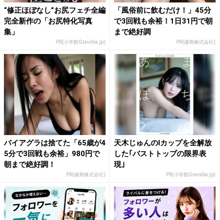
“修正ほぼなし”お尻フェチ全編
「風俗前に飲むだけ！」45分
完全新作の「お尻特化写真
で3回戦も余裕！1日31円で朝
集」
まで絶好調
PR(小学館Gravidia.jp)
PR(健商株式会社)
バイアグラは捨てた「65歳が4
天木じゅんのIカップを全解放
5分で3回戦も余裕」980円で
した｢バストトップの限界表
朝まで絶好調！
現｣
PR(健商株式会社)
PR(小学館Gravidia.jp)