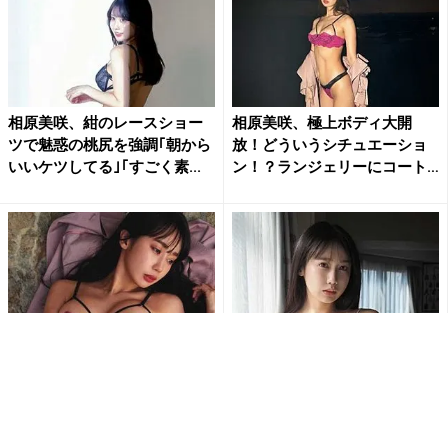
相原美咲、紺のレースショー
相原美咲、極上ボディ大開
ツで魅惑の桃尻を強調｢朝から
放！どういうシチュエーショ
いいケツしてる｣｢すごく素...
ン！？ランジェリーにコート
を羽...
相原美咲、”盛り上がるGカッ
相原美咲、Gカップバスト露わ
プバスト”セクシーランジェリ
な艶めかしいベビードール姿
ーで寝そべり色気ダダ漏れ...
でファン魅了