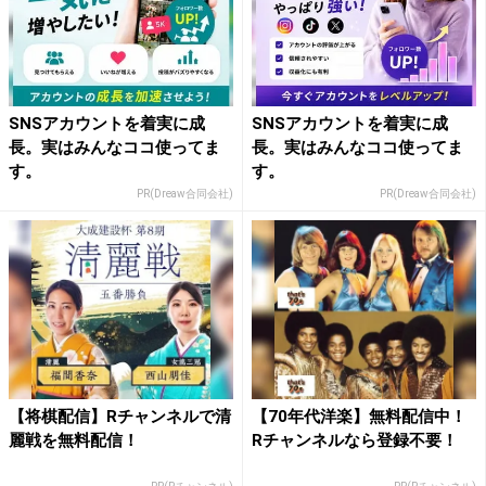
SNSアカウントを着実に成
SNSアカウントを着実に成
長。実はみんなココ使ってま
長。実はみんなココ使ってま
す。
す。
PR(Dreaw合同会社)
PR(Dreaw合同会社)
【将棋配信】Rチャンネルで清
【70年代洋楽】無料配信中！
麗戦を無料配信！
Rチャンネルなら登録不要！