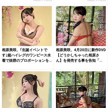
PR(Rチャンネル)
PR(Rチャンネル)
相原美咲、｢生誕イベントで
相原美咲、4月20日に新作DVD
す｣超ハイレグのワンピース水
【どうかしちゃった相原さ
着で抜群のプロポーションを...
ん】を発売する事を告知「...