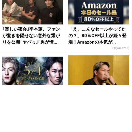
｢楽しい夜会｣平本蓮、ファン
「え、こんなセールやってた
が驚きを隠せない意外な繋が
の？」80％OFF以上が続々登
りを公開｢ヤバっ｣｢男が憧...
場！Amazonの本気が...
PR(Amazon)
2025年5月！朝倉未来VS平本
“職業格闘家なんで”朝倉未来
蓮の再戦にファン歓喜『全身
『RIZIN男祭り』で復帰！！応
全霊応援するのみ』『泣...
援コメント殺到「全力...