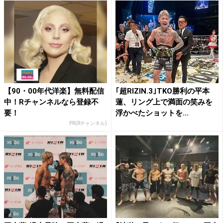
【90・00年代洋楽】無料配信
｢超RIZIN.3｣TKO勝利の平本
中！Rチャンネルなら登録不
蓮、リング上で満面の笑みを
要！
浮かべたショットを...
PR(Rチャンネル)