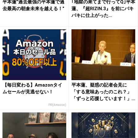
平本蓮”過去最強の平本蓮で過
｢地獄の果てまで行ってQ｣平本
去最高の朝倉未来を越える！”
蓮、『超RIZIN.3』を前にバキ
バキに仕上がった...
【毎日変わる】Amazonタイ
平本蓮、疑惑の記者会見に
ムセールが見逃せない！
「する意味あったのこれ？」
「ずっと応援しています！」
賛否...
PR(Amazon)