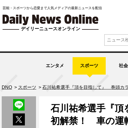
芸能・スポーツから恋愛まで人気メディアの最新ニュースを配信
デイリーニュースオンライン
エンタメ
スポーツ
社会
DNO
>
スポーツ
>
石川祐希選手『頂を目指して』 巻頭カ
石川祐希選手『頂
初解禁！ 車の運