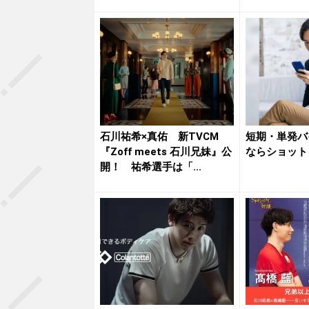
さん...
ください...
石川祐希×真佑 新TVCM
短期・単発バ
『Zoff meets 石川兄妹』公
ならショット
開！ 祐希選手は「...