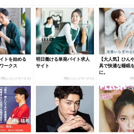
拡大！...
起用！ ...
イトを始める
明日働ける単発バイト求人
【大人気】ひん
ワークス
サイト
具で快適な睡眠
に。
PR(ショットワークス)
PR(ショットワークス)
P