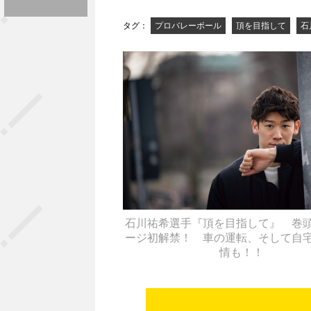
タグ：
プロバレーボール
頂を目指して
石
石川祐希選手『頂を目指して』 巻
ージ初解禁！ 車の運転、そして自
情も！！