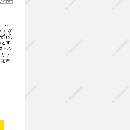
CASTER
ボール
て』か
先行公
点とす
スペシ
部カッ
川祐希