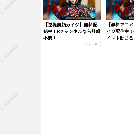
【逆境無頼カイジ】無料配
【無料アニメ
信中！Rチャンネルなら登録
イジ配信中！
不要！
イント貯まる
PR(Rチャンネル)