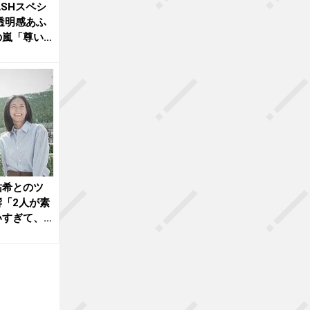
ASHスペシ
透明感あふ
の嵐「尊い
祐希とのツ
「2人が素
いすぎて、