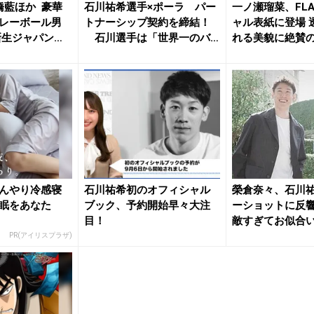
橋藍ほか 豪華
石川祐希選手×ポーラ パー
一ノ瀬瑠菜、FL
レーボール男
トナーシップ契約を締結！
ャル表紙に登場 
新生ジャパンの
石川選手は「世界一のバ
れる美貌に絶賛
レーボ...
な...
んやり冷感寝
石川祐希初のオフィシャル
榮倉奈々、石川
眠をあなた
ブック、予約開始早々大注
ーショットに反響
目！
敵すぎてお似合
何故か...
PR(アイリスプラザ)