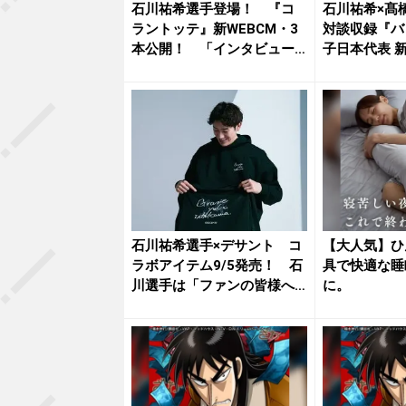
石川祐希選手登場！ 『コ
石川祐希×髙
ラントッテ』新WEBCM・3
対談収録『バ
本公開！ 「インタビュー
子日本代表 
編」...
船...
石川祐希選手×デサント コ
【大人気】ひ
ラボアイテム9/5発売！ 石
具で快適な睡
川選手は「ファンの皆様へ
に。
の...