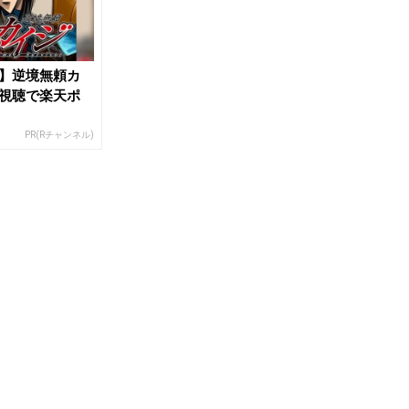
】逆境無頼カ
視聴で楽天ポ
PR(Rチャンネル)