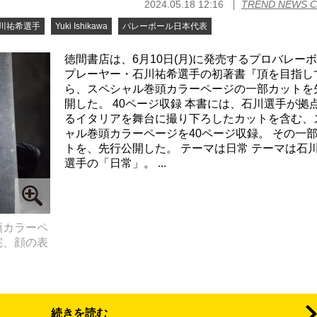
2024.05.18 12:16
TREND NEWS 
川祐希選手
Yuki Ishikawa
バレーボール日本代表
徳間書店は、6月10日(月)に発売するプロバレー
プレーヤー・石川祐希選手の初著書『頂を目指し
ら、スペシャル巻頭カラーページの一部カットを
開した。 40ページ収録 本書には、石川選手が拠
るイタリアを舞台に撮り下ろしたカットを含む、
ャル巻頭カラーページを40ページ収録。 その一
トを、先行公開した。 テーマは日常 テーマは石
選手の「日常」。 ...
頭カラーペ
宅、顔の表
続きを読む