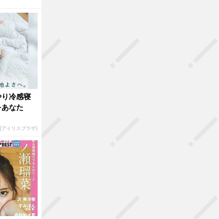
やり冷感寝
をあなた
R(アイリスプラザ)