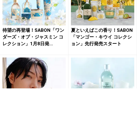
待望の再登場！SABON「ワン
夏といえばこの香り！SABON
ダーズ・オブ・ジャスミン コ
「マンゴー・キウイ コレクシ
レクション」1月8日発...
ョン」先行発売スタート
”もう…息を飲む美しさ”桜田
SABONが『ミントキャンペー
通、圧巻の豪華ジュエリーを
ン ～クーリングサービス～』
身に付けたパリでのショット...
を無料で提供