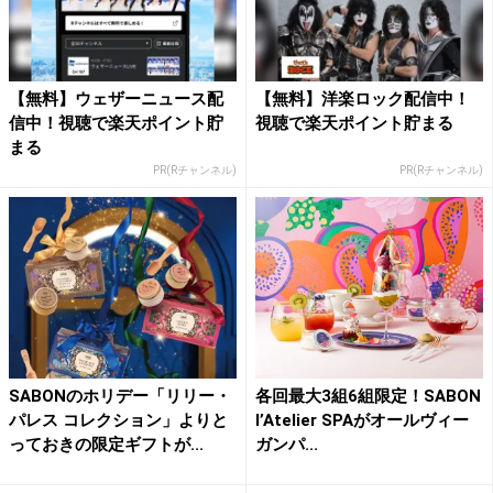
【無料】ウェザーニュース配
【無料】洋楽ロック配信中！
信中！視聴で楽天ポイント貯
視聴で楽天ポイント貯まる
まる
PR(Rチャンネル)
PR(Rチャンネル)
SABONのホリデー「リリー・
各回最大3組6組限定！SABON
パレス コレクション」よりと
l’Atelier SPAがオールヴィー
っておきの限定ギフトが...
ガンパ...