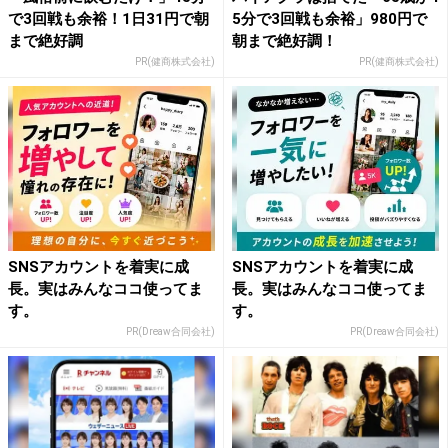
で3回戦も余裕！1日31円で朝
5分で3回戦も余裕」980円で
まで絶好調
朝まで絶好調！
PR(健商株式会社)
PR(健商株式会社)
SNSアカウントを着実に成
SNSアカウントを着実に成
長。実はみんなココ使ってま
長。実はみんなココ使ってま
す。
す。
PR(Dreaw合同会社)
PR(Dreaw合同会社)