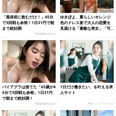
「風俗前に飲むだけ！」45分
ゆきぽよ、夏らしいオレンジ
で3回戦も余裕！1日31円で朝
色のドレス姿で大人の恋愛を
まで絶好調
見届ける「素敵な美女」「可
愛...
PR(健商株式会社)
バイアグラは捨てた「65歳が4
1日だけ働きたい、を叶える求
5分で3回戦も余裕」1日31円
人サイト
で朝まで絶好調！
PR(健商株式会社)
PR(ショットワークス)