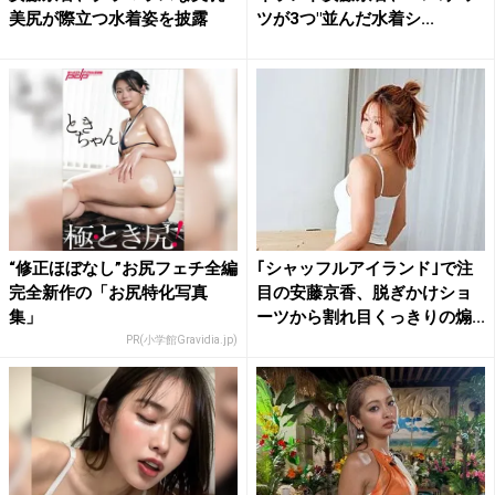
美尻が際立つ水着姿を披露
ツが3つ"並んだ水着シ...
“修正ほぼなし”お尻フェチ全編
｢シャッフルアイランド｣で注
完全新作の「お尻特化写真
目の安藤京香、脱ぎかけショ
集」
ーツから割れ目くっきりの煽...
PR(小学館Gravidia.jp)