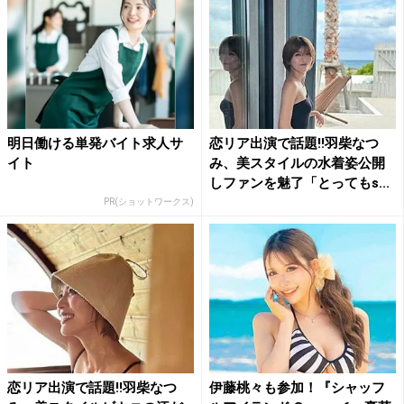
明日働ける単発バイト求人サ
恋リア出演で話題!!羽柴なつ
イト
み、美スタイルの水着姿公開
しファンを魅了「とってもs...
PR(ショットワークス)
恋リア出演で話題!!羽柴なつ
伊藤桃々も参加！『シャッフ