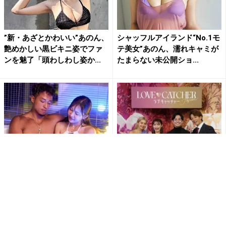
”新・あざとかわいい”あのん、
シャッフルアイランド“No.1モ
艶めかしい黒ビキニ姿でファ
テ美女”あのん、濡れキャミが
ンを魅了「頭わしわし姿か...
たまらない未公開ショ...
水着ハグにジャグジーデー
「真実の愛」か「賞金500万」
ト……密着しまくり、キス多
か？ 大倉士門＆亞門が新感
発！ すれ違いまくる恋の行
覚恋愛リアリティショーの...
方【...