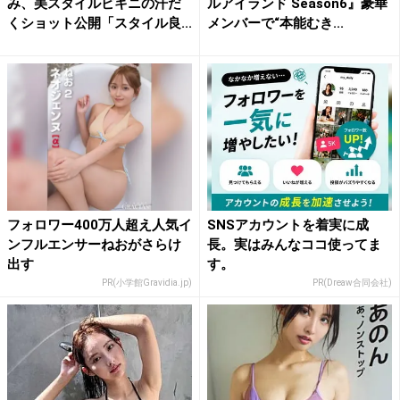
み、美スタイルビキニの汗だ
ルアイランド Season6』豪華
くショット公開「スタイル良...
メンバーで“本能むき...
フォロワー400万人超え人気イ
SNSアカウントを着実に成
ンフルエンサーねおがさらけ
長。実はみんなココ使ってま
出す
す。
PR(小学館Gravidia.jp)
PR(Dreaw合同会社)