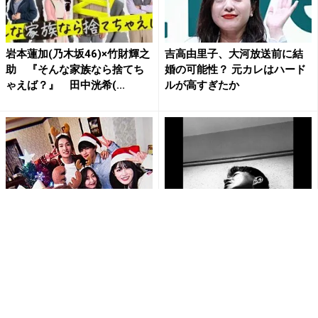
岩本蓮加(乃木坂46)×竹財輝之
吉高由里子、大河放送前に結
助 『そんな家族なら捨てち
婚の可能性？ 元カレはハード
ゃえば？』 田中洸希(...
ルが高すぎたか
”まったく愛に溢れた奴らだぜ”
木村拓哉、筋トレ＆ストレッ
Sexy Zone・中島健人、『リ
チ後の自撮りショットが“色気
ビングの松永さん...
ダダ漏れ”と大反響