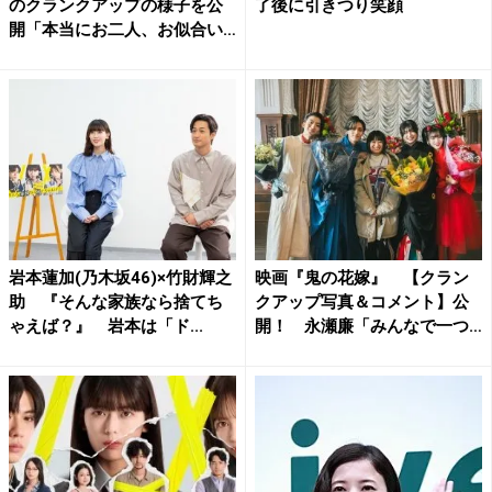
のクランクアップの様子を公
了後に引きつり笑顔
開「本当にお二人、お似合い
で...
岩本蓮加(乃木坂46)×竹財輝之
映画『鬼の花嫁』 【クラン
助 『そんな家族なら捨てち
クアップ写真＆コメント】公
ゃえば？』 岩本は「ド...
開！ 永瀬廉「みんなで一つ
の...