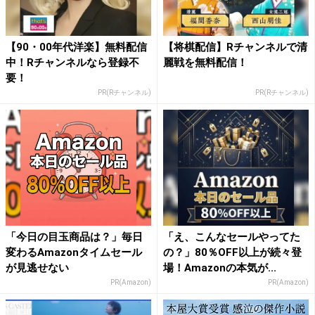
【90・00年代洋楽】無料配信
【将棋配信】Rチャンネルで清
中！Rチャンネルなら登録不
麗戦を無料配信！
要！
PR(Rチャンネル)
PR(Rチャンネル)
「今日の目玉商品は？」毎日
「え、こんなセールやってた
変わるAmazonタイムセール
の？」80％OFF以上が続々登
が見逃せない
場！Amazonの本気が...
PR(Amazon)
PR(Amazon)