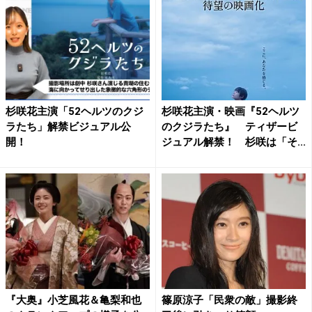
杉咲花主演「52ヘルツのクジ
杉咲花主演・映画『52ヘルツ
ラたち」解禁ビジュアル公
のクジラたち』 ティザービ
開！
ジュアル解禁！ 杉咲は「そ...
『大奥』小芝風花＆亀梨和也
篠原涼子「民衆の敵」撮影終