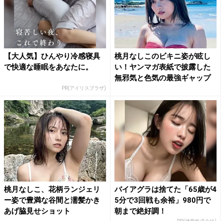
【大人気】ひんやり冷感寝具
桃月なしこのビキニ姿が眩し
で快適な睡眠をあなたに。
い！ヤンマガ表紙で披露した
無邪気と色気の最強ギャップ
PR(アイリスプラザ)
桃月なしこ、花柄ランジェリ
バイアグラは捨てた「65歳が4
ー姿で豊満な谷間と濡髪かき
5分で3回戦も余裕」980円で
あげ脇見せショット
朝まで絶好調！