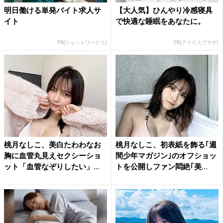
明日働ける単発バイト求人サ
【大人気】ひんやり冷感寝具
イト
で快適な睡眠をあなたに。
PR(ショットワークス)
PR(アイリスプラザ)
桃月なしこ、美白たわわなお
桃月なしこ、初表紙を飾る｢週
胸に血管丸見えセクシーショ
間少年マガジン｣のオフショッ
ット「血管なぞりしたい」
トを公開しファン悶絶｢美...
「禁...