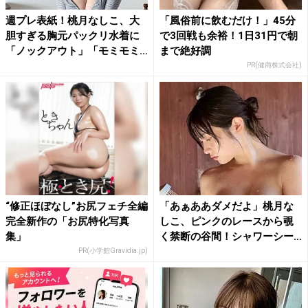
週プレ表紙！桃月なしこ、大
「風俗前に飲むだけ！」45分
胆すぎる胸元パックリ水着に
で3回戦も余裕！1日31円で朝
「ノックアウト」「モミモミ
まで絶好調
チ...
PR(健商株式会社)
“修正ほぼなし”お尻フェチ全編
「あぁああダメだよ」桃月な
完全新作の「お尻特化写真
しこ、ピンクのレースから覗
集」
く禁断の谷間！シャワーシー
ン...
PR(小学館Gravidia.jp)