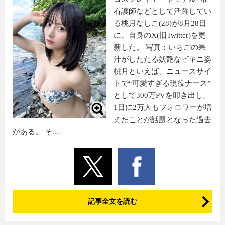
看護師などとして活躍してい
る桃月なしこ(28)が8月28日
に、自身のX(旧Twitter)を更
新した。 写真：いちごの果
汁がしたたる妖艶なビキニ姿
桃月といえば、ニュースサイ
トで“可愛すぎる現役ナース”
として300万PVを叩き出し、
1日に2万人もフォロワーが増
えたことが話題となった過去
がある。 そ...
記事全文を読む