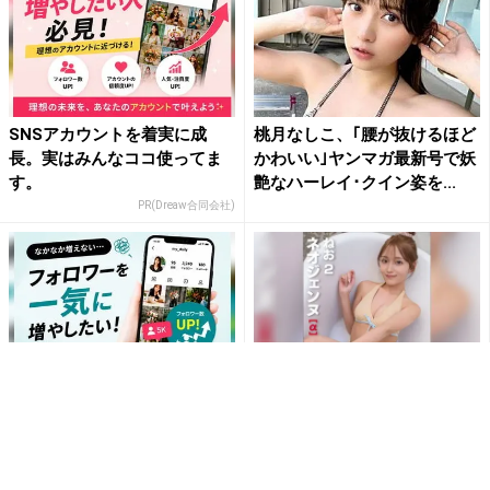
SNSアカウントを着実に成
桃月なしこ、｢腰が抜けるほど
長。実はみんなココ使ってま
かわいい｣ヤンマガ最新号で妖
す。
艶なハーレイ･クイン姿を...
PR(Dreaw合同会社)
SNSアカウントを着実に成
フォロワー400万人超え人気イ
長。実はみんなココ使ってま
ンフルエンサーねおがさらけ
す。
出す