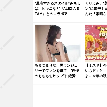
”最高すぎるスタイル”みちょ
くりえみ、“
ぱ、ビキニなど『ALEXIA S
ン”に驚愕！
TAM』とのコラボア...
んだ「素晴ら
視線...
あまつまりな、黒ランジェ
【ミスド】今
リーでファンを魅了 “自慢
いもド」と「
のもちもちヒップ”に絶賛の
よ～今年の秋
嵐「...
し？