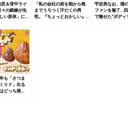
美尻＆背中ライ
「私の会社の前を朝から晩
宇佐美なお、猫
日々の鍛錬が生
までうろつく汗だくの男
ファンを魅了…
しい肢体」に
性。『ちょっとおかしい』
で魅せた“ボディ
と感じて....
賛...
年も「さつま
くりド」出る
はどっち推