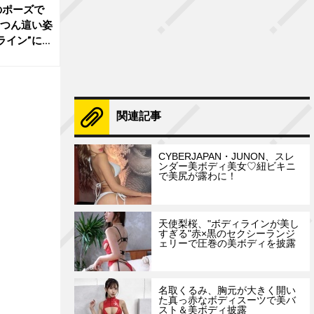
のポーズで
四つん這い姿
ライン”に絶
関連記事
CYBERJAPAN・JUNON、スレ
ンダー美ボディ美女♡紐ビキニ
で美尻が露わに！
天使梨桜、"ボディラインが美し
すぎる"赤×黒のセクシーランジ
ェリーで圧巻の美ボディを披露
名取くるみ、胸元が大きく開い
た真っ赤なボディスーツで美バ
スト＆美ボディ披露