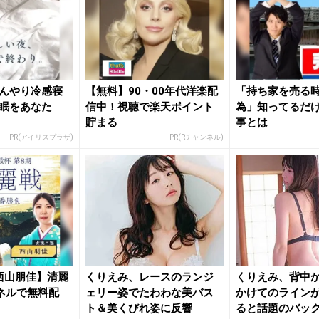
んやり冷感寝
【無料】90・00年代洋楽配
「持ち家を売る時
眠をあなた
信中！視聴で楽天ポイント
為」知ってるだ
貯まる
事とは
PR(アイリスプラザ)
PR(Rチャンネル)
西山朋佳】清麗
くりえみ、レースのランジ
くりえみ、背中
ネルで無料配
ェリー姿でたわわな美バス
かけてのライン
ト＆美くびれ姿に反響
ると話題のバッ