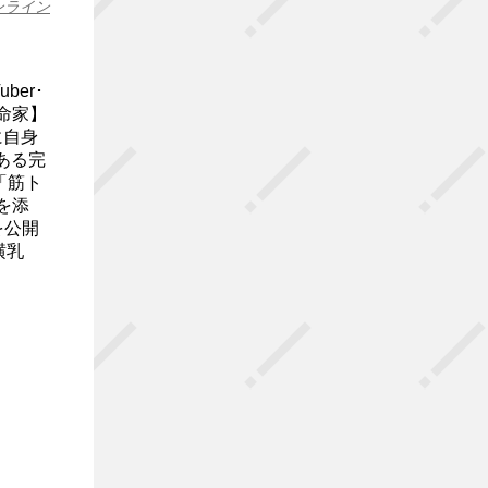
ンライン
ber･
命家】
に自身
ある完
「筋ト
を添
を公開
横乳