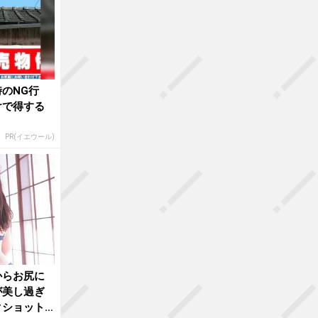
のNG行
けで得する
PR(イエウール)
からお尻に
が美し過ぎ
クショット