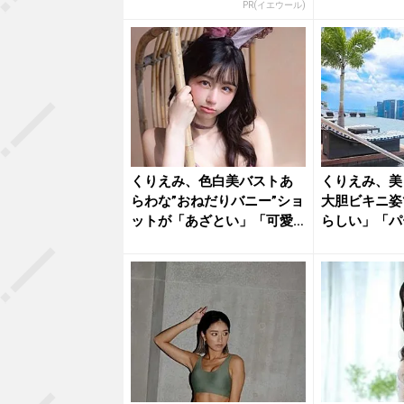
PR(イエウール)
くりえみ、色白美バストあ
くりえみ、美
らわな”おねだりバニー”ショ
大胆ビキニ姿
ットが「あざとい」「可愛
らしい」「パ
すぎ...