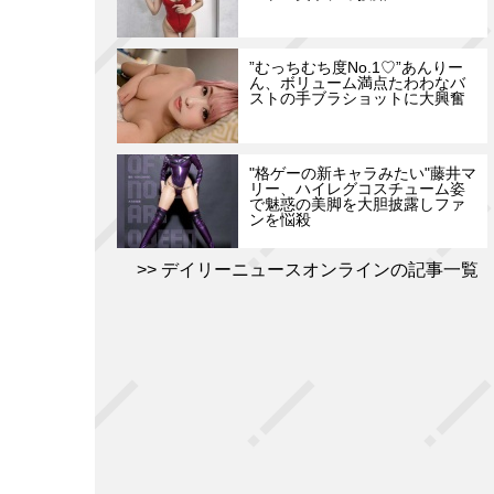
”むっちむち度No.1♡”あんりー
ん、ボリューム満点たわわなバ
ストの手ブラショットに大興奮
"格ゲーの新キャラみたい"藤井マ
リー、ハイレグコスチューム姿
で魅惑の美脚を大胆披露しファ
ンを悩殺
デイリーニュースオンラインの記事一覧