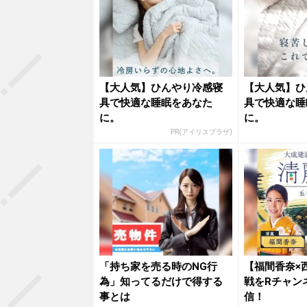
【大人気】ひんやり冷感寝
【大人気】ひ
具で快適な睡眠をあなた
具で快適な睡
に。
に。
PR(アイリスプラザ)
「持ち家を売る時のNG行
【福間香奈×
為」知ってるだけで得する
戦をRチャン
事とは
信！