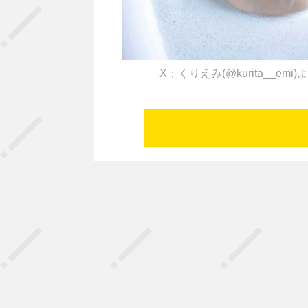
X：くりえみ(@kurita__emi)