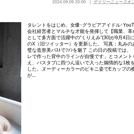
2024.09.09 20:00
デイリーニュースオ
タレントをはじめ、女優･グラビアアイドル･YouTu
会社経営者とマルチな才能を発揮して【職業、革
として多方面で活躍中の“くりえみ”(30)が9月4日
のX（旧ツイッター）を更新した。 写真：丸みの
璧な造形美バｽﾄでﾌｧﾝを魅了 この日の投稿では、
レで作った背中のラインが自慢です」とコメント
え、バスタブに四つん這いで入った煽情的な1枚
した。ヌーディーカラーのビキニ姿でEカップの
が...