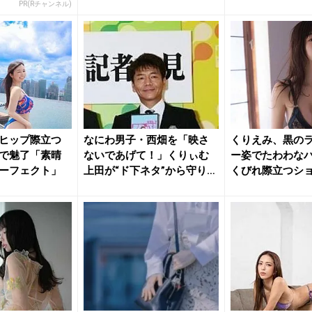
を披露
PR(Rチャンネル)
ヒップ際立つ
なにわ男子・西畑を「映さ
くりえみ、黒の
で魅了「素晴
ないであげて！」くりぃむ
ー姿でたわわな
ーフェクト」
上田が“ド下ネタ”から守り称
くびれ際立つシ
賛？
ァン悶絶