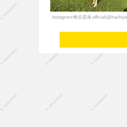
Instagram:蜂谷晏海 official(@hachi