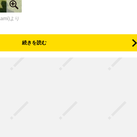
yaami)より
続きを読む