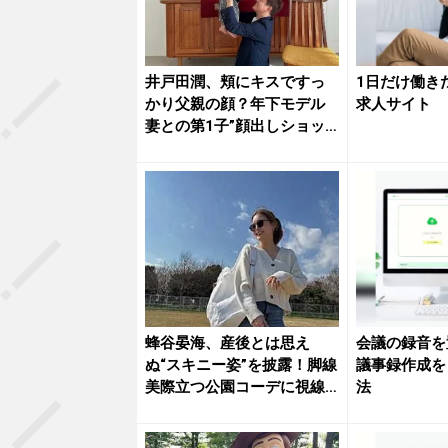
井戸田潤、頬にキスですっ
1日だけ働き
かり父親の顔？年下モデル
求人サイト
妻との第1子”顔出しショッ
ト”が...
蜂谷晏海、産後とは思え
会議の録音を
ぬ“スキニー姿”を披露！脚線
議事録作成を
美際立つ公園コーデに視線
法
釘付け...