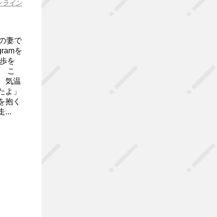
ンライン
の妻で
ramを
散歩を
 こ
、気温
たよ」
を抱く
..