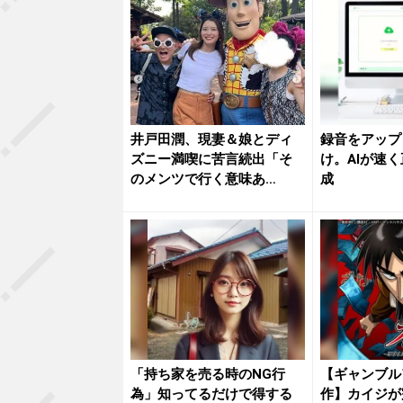
井戸田潤、現妻＆娘とディ
録音をアップ
ズニー満喫に苦言続出「そ
け。AIが速
のメンツで行く意味あ
成
る？」
「持ち家を売る時のNG行
【ギャンブル
為」知ってるだけで得する
作】カイジが