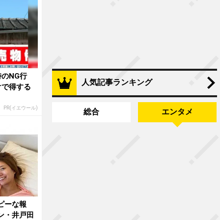
のNG行
人気記事ランキング
けで得する
PR(イエウール)
総合
エンタメ
ピーな報
ン・井戸田