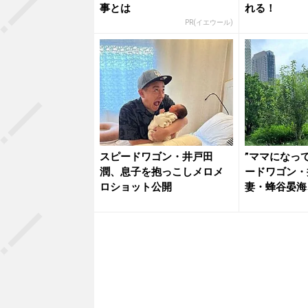
事とは
れる！
PR(イエウール)
スピードワゴン・井戸田
”ママになっ
潤、息子を抱っこしメロメ
ードワゴン・
ロショット公開
妻・蜂谷晏海
出か...