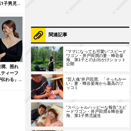
1子男児誕
関連記事
”ママになっても可愛い”スピード
ワゴン・井戸田潤の妻・蜂谷晏
海、第1子とのお出かけショット
公開
田潤、照れ
ニティーフ
が伝わる」
”芸人魂”井戸田潤、「そっちかー
い」妻・蜂谷晏海から最高のツ
ッコミ
”スペシャルハッピーな報告”スピ
ードワゴン・井戸田潤＆蜂谷晏
海、第1子男児誕生