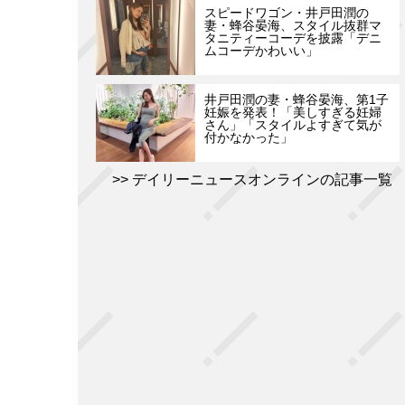
スピードワゴン・井戸田潤の
妻・蜂谷晏海、スタイル抜群マ
タニティーコーデを披露「デニ
ムコーデかわいい」
井戸田潤の妻・蜂谷晏海、第1子
妊娠を発表！「美しすぎる妊婦
さん」「スタイルよすぎて気が
付かなかった」
デイリーニュースオンラインの記事一覧