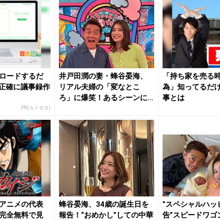
ロードするだ
井戸田潤の妻・蜂谷晏海、
「持ち家を売る時
く正確に議事録作
リアル夫婦の「変なとこ
為」知ってるだ
ろ」に爆笑！あるシーンに
事とは
感動も
PR(カイタヨ)
アニメの代表
蜂谷晏海、34歳の誕生日を
”スペシャルハッ
完全無料で見
報告！“おめかし”しての中華
告”スピードワゴ