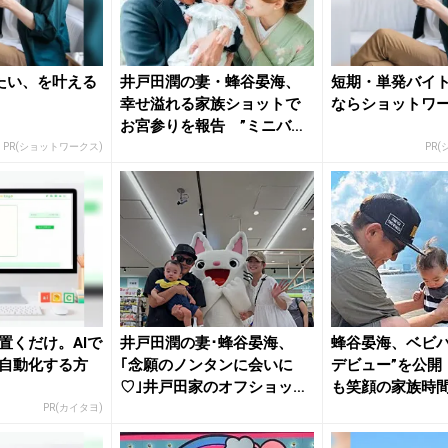
たい、を叶える
井戸田潤の妻・蜂谷晏海、
短期・単発バイ
幸せ溢れる家族ショットで
ならショットワ
お宮参りを報告 ”ミニバー
グ師匠...
PR(ショットワークス)
PR
置くだけ。AIで
井戸田潤の妻･蜂谷晏海、
蜂谷晏海、ベビバ
自動化する方
｢念願のノンタンに会いに
デビュー”を公開
♡｣井戸田家のオフショット
も笑顔の家族時
にファ...
PR(カイタヨ)