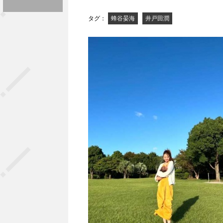
タグ：
蜂谷晏海
井戸田潤