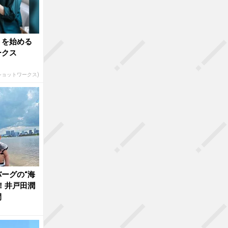
トを始める
ークス
(ショットワークス)
ーグの“海
！井戸田潤
間