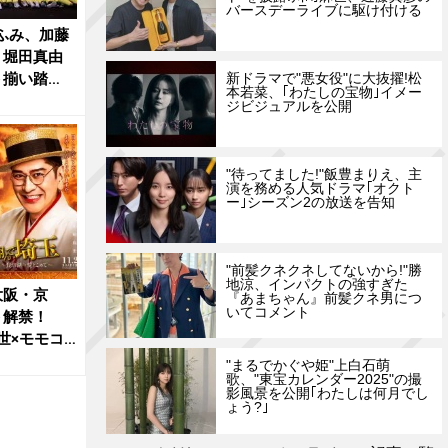
バースデーライブに駆け付ける
堂ふみ、加藤
、堀田真由
ト揃い踏
新ドラマで"悪女役"に大抜擢!松
本若菜、｢わたしの宝物｣イメー
ジビジュアルを公開
"待ってました!"飯豊まりえ、主
演を務める人気ドラマ｢オクト
ー｣シーズン2の放送を告知
"前髪クネクネしてないから!"勝
地涼、インパクトの強すぎた
大阪・京
『あまちゃん』前髪クネ男につ
いてコメント
ト解禁！
世×モモコ
"まるでかぐや姫"上白石萌
歌、"東宝カレンダー2025"の撮
影風景を公開｢わたしは何月でし
ょう?｣