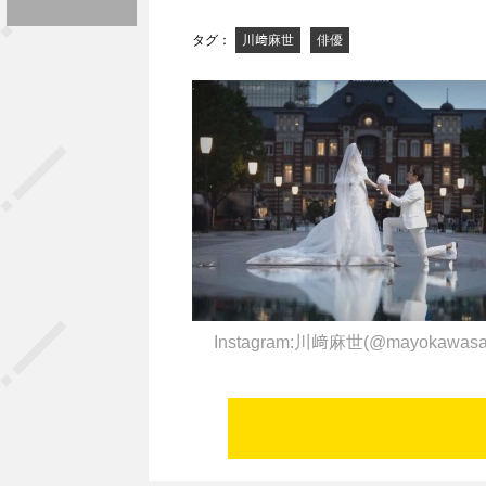
タグ：
川﨑麻世
俳優
Instagram:川﨑麻世(@mayokawas