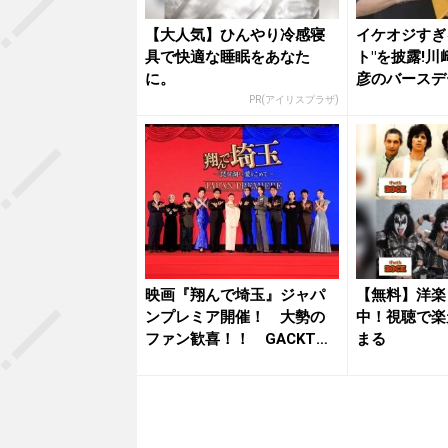
【大人気】ひんやり冷感寝
イケオジすぎ
具で快適な睡眠をあなた
ト"を披露!
に。
彦のバースデー
PR(アイリスプラザ)
映画『翔んで埼玉』ジャパ
【無料】洋楽
ンプレミア開催！ 大勢の
中！視聴で楽
ファン歓喜！！ GACKTは
まる
「公...