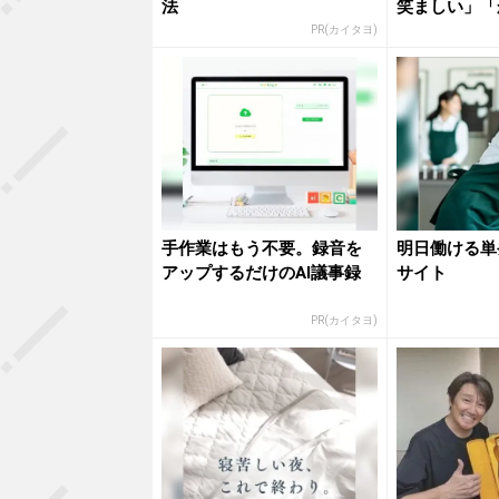
法
笑ましい」「
ミリー...
PR(カイタヨ)
手作業はもう不要。録音を
明日働ける単
アップするだけのAI議事録
サイト
PR(カイタヨ)