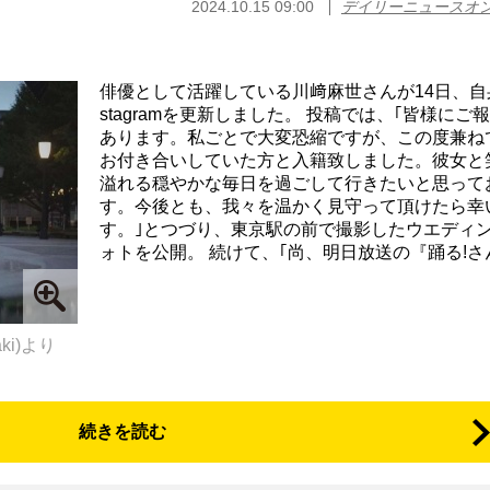
2024.10.15 09:00
デイリーニュースオ
俳優として活躍している川﨑麻世さんが14日、自身
stagramを更新しました。 投稿では、｢皆様にご
あります。私ごとで大変恐縮ですが、この度兼ね
お付き合いしていた方と入籍致しました。彼女と
溢れる穏やかな毎日を過ごして行きたいと思って
す。今後とも、我々を温かく見守って頂けたら幸
す。｣とつづり、東京駅の前で撮影したウエディ
ォトを公開。 続けて、｢尚、明日放送の『踊る!さんま
aki)より
続きを読む