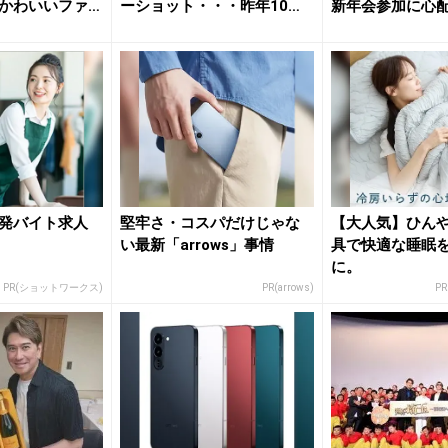
かわいいファ
ーショット・・・昨年10月
新年会参加に心
に21...
発バイト求人
堅牢さ・コスパだけじゃな
【大人気】ひん
い最新「arrows」事情
具で快適な睡眠
に。
PR(ショットワークス)
PR(arrows)
P