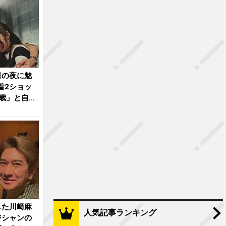
日の夜に魅
着2ショッ
3歳」と自虐
した川﨑麻
人気記事ランキング
ジシャンの