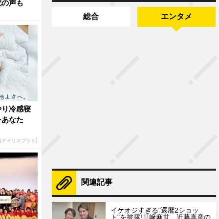
配の声も
総合
エンタメ
やり冷感寝
をあなた
R(アイリスプラザ)
関連記事
イケオジすぎる"還暦2ショッ
ト"を披露!川﨑麻世、近藤真彦の