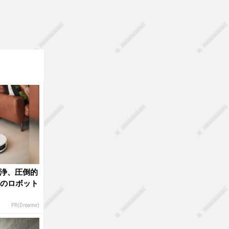
洗浄、圧倒的
目のロボット
PR(Dreame)