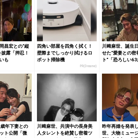
岡昌宏との“縦
四角い部屋を四角く拭く！
川﨑麻世、誕生
を披露「押忍！
壁際までしっかり拭けるロ
せた“愛妻との密
いも
ボット掃除機
ト”「恐ろしい6
も...
PR(Dreame)
1歳年下妻との
川﨑麻世、共演中の長身美
昨年再婚を発表
ット公開「微
人タレントを絶賛し密着ツ
世、大物ミュー