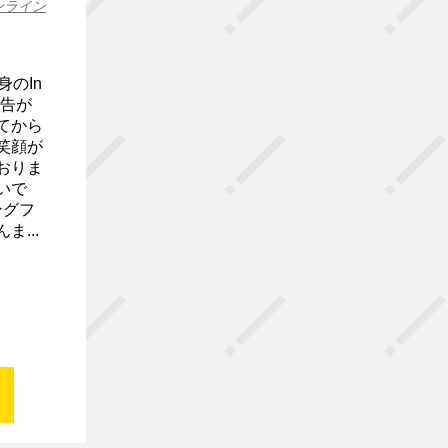
ンライン
のIn
報告が
てから
笑顔が
おりま
いで
ングフ
...