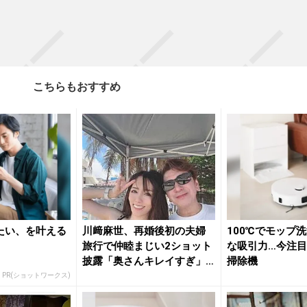
こちらもおすすめ
たい、を叶える
川﨑麻世、再婚後初の夫婦
100℃でモップ
旅行で仲睦まじい2ショット
な吸引力…今注
披露「奥さんキレイすぎ」
掃除機
「美男...
PR(ショットワークス)