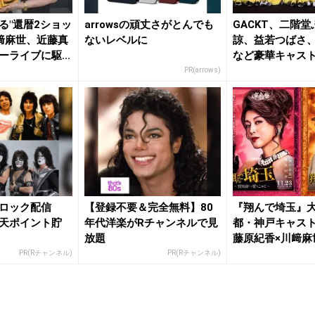
る"還暦2ショッ
arrowsの頑丈さがとんでも
GACKT、二階
川﨑麻世、近藤真
ないレベルに
諒、益若つばさ
ライブに駆...
など豪華キャス
み！ ...
PR(arrows)
ロック配信
【登録不要＆完全無料】80
『翔んで埼玉』
天ポイント貯
年代洋楽がRチャンネルで見
都・神戸キャス
放題
藤原紀香×川﨑麻
（ハイヒ...
PR(Rチャンネル)
PR(Rチャンネル)