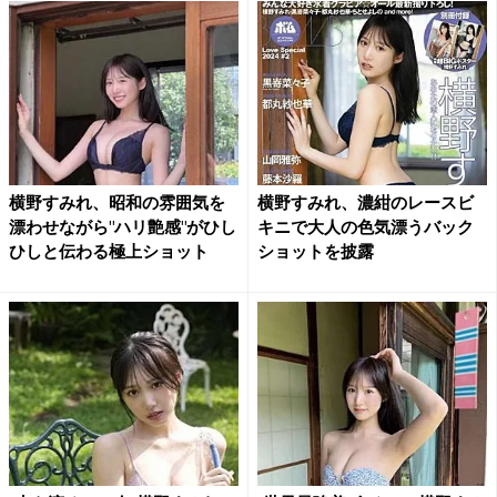
横野すみれ、昭和の雰囲気を
横野すみれ、濃紺のレースビ
漂わせながら"ハリ艶感"がひし
キニで大人の色気漂うバック
ひしと伝わる極上ショット
ショットを披露