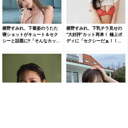
横野すみれ、下着姿のうたた
横野すみれ、下乳チラ見せの
寝ショットがキュート＆セク
“大好評”カット再来！ 極上ボ
シーと話題に!!「そんなカッ...
ディに「セクシーだぁ！！...
横野すみれ、なまめかしすぎ
“なにわのくびれ神”横野すみ
る濡髪セクシーなショットに
れ、赤ビキニで究極ボディを
ファン悶絶「ずっと見ていた
解禁！地元・大阪でのイベン...
い...