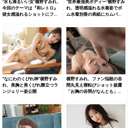
"水も滴るいい女"横野すみれ、
"世界最強美ボディー"横野すみ
今回のテーマは『和レトロ』
れ、透明感溢れる水着姿でボ
彼女感溢れるショットにフ...
ム水着別冊の表紙にカムバ...
“なにわのくびれ神”横野すみ
横野すみれ、ファン悩殺の谷
れ、美胸と美くびれ際立つラ
間丸見え寝転びショット披露
ンジェリー姿公開
「お胸の谷間がなんとも」
「こ...