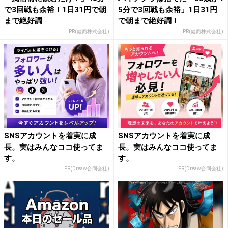
で3回戦も余裕！1日31円で朝
5分で3回戦も余裕」1日31円
まで絶好調
で朝まで絶好調！
PR(健商株式会社)
PR(健商株式会社)
SNSアカウントを着実に成
SNSアカウントを着実に成
長。実はみんなココ使ってま
長。実はみんなココ使ってま
す。
す。
PR(Dreaw合同会社)
PR(Dreaw合同会社)