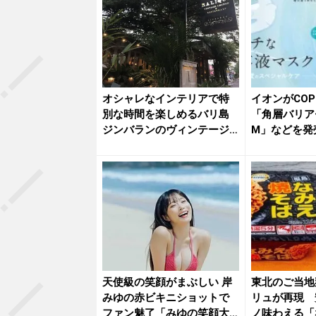
オシャレなインテリアで特
イオンがCOP
別な時間を楽しめるバリ島
「角層バリア
ジンバランのヴィンテージ
M」などを発
レストラ...
天使級の笑顔がまぶしい 岸
東北のご当地
みゆの赤ビキニショットで
リュが再現 
ファン魅了「みゆの笑顔大
ノ味わえる「