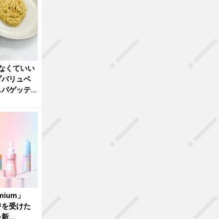
なくていい
プバリュベ
スパゲッテ
emium」
ジを受けた
...