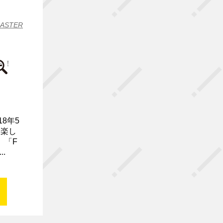
CASTER
18年5
 楽し
 「F
.