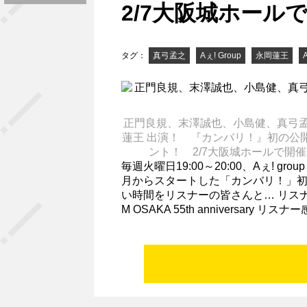
2/7大阪城ホール
タグ：
真弓孟之
Aぇ! Group
永岡蓮王
正門良規、末澤誠也、小島健、真弓
蓮王 出演！ 『カンバリ！』初の公
ント！ 2/7大阪城ホールで開
毎週火曜日19:00～20:00、Aぇ! g
月からスタートした「カンバリ！」初の
い時間をリスナーの皆さんと… リス
M OSAKA 55th anniversar