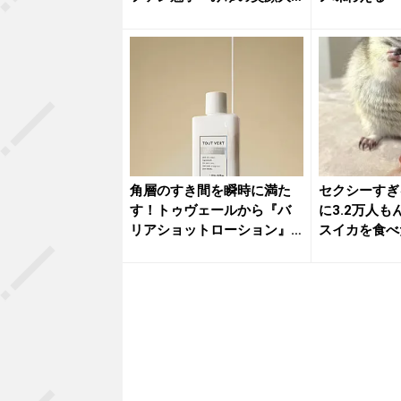
好き」
ば」がほぼ...
角層のすき間を瞬時に満た
セクシーすぎ
す！トゥヴェールから『バ
に3.2万人
リアショットローション』
スイカを食べたら
が登場