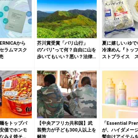
ERNICAから
芥川賞受賞「バリ山行」
夏に嬉しい♪ゆで
セラムマスク
の”バリ”って何？自由に山を
冷凍めん『トッ
売
歩いてもいい？悪い？法律
ストプライス 
の観点...
ィ』イ...
麺をトップバ
【中央アフリカ共和国】武
「Essential Pr
安価でホンモ
装勢力が子ども300人以上を
が、ハイダメー
なみえ焼そ
解放
髪向けアイテムを新