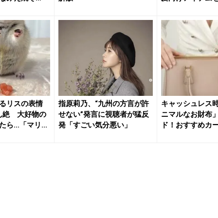
るリスの表情
指原莉乃、“九州の方言が許
キャッシュレス
もん絶 大好物の
せない”発言に視聴者が猛反
ニマルなお財布
...「マリ...
発「すごい気分悪い」
ド！おすすめカ
兼お財布...