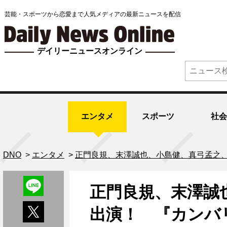
芸能・スポーツから恋愛まで人気メディアの最新ニュースを配信
デイリーニュースオンライン
エンタメ
スポーツ
社会
DNO
>
エンタメ
>
正門良規、末澤誠也、小島健、真弓孟之、
正門良規、末澤誠
出演！ 『カンバ