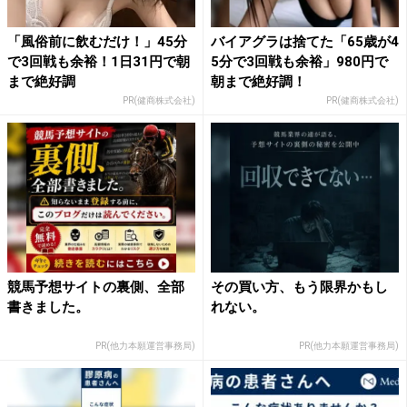
「風俗前に飲むだけ！」45分
バイアグラは捨てた「65歳が4
で3回戦も余裕！1日31円で朝
5分で3回戦も余裕」980円で
まで絶好調
朝まで絶好調！
PR(健商株式会社)
PR(健商株式会社)
競馬予想サイトの裏側、全部
その買い方、もう限界かもし
書きました。
れない。
PR(他力本願運営事務局)
PR(他力本願運営事務局)