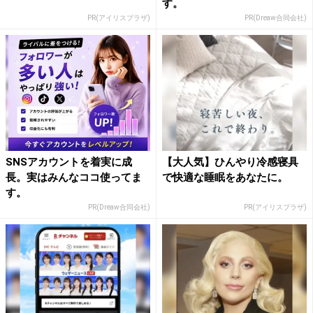
す。
PR(アイリスプラザ)
PR(Dreaw合同会社)
SNSアカウントを着実に成
【大人気】ひんやり冷感寝具
長。実はみんなココ使ってま
で快適な睡眠をあなたに。
す。
PR(Dreaw合同会社)
PR(アイリスプラザ)