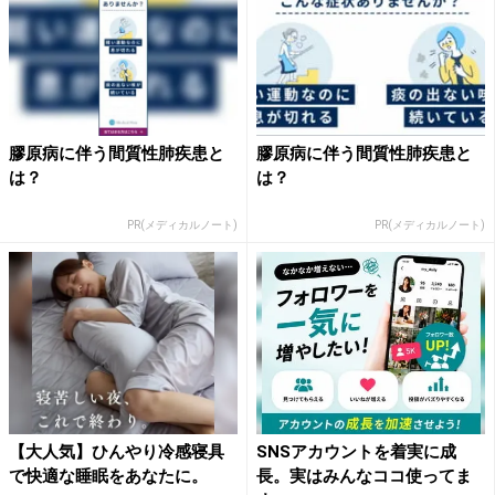
膠原病に伴う間質性肺疾患と
膠原病に伴う間質性肺疾患と
は？
は？
PR(メディカルノート)
PR(メディカルノート)
【大人気】ひんやり冷感寝具
SNSアカウントを着実に成
で快適な睡眠をあなたに。
長。実はみんなココ使ってま