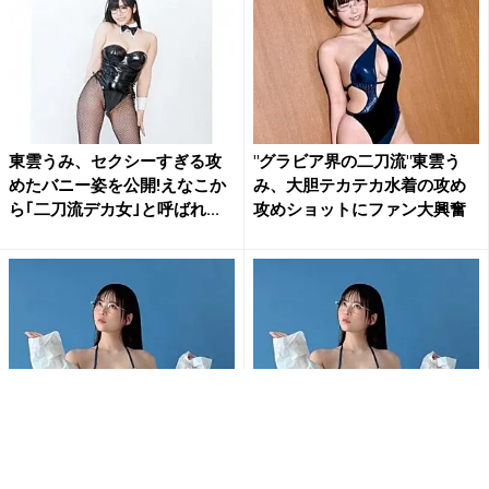
東雲うみ、セクシーすぎる攻
"グラビア界の二刀流"東雲う
めたバニー姿を公開!えなこか
み、大胆テカテカ水着の攻め
ら｢二刀流デカ女｣と呼ばれ...
攻めショットにファン大興奮
東雲うみが魅せた最強グラマ
東雲うみ、『ヤングキング』
ーボディ フェチ衣装に絶賛の
表紙登場 グラマラスボディ