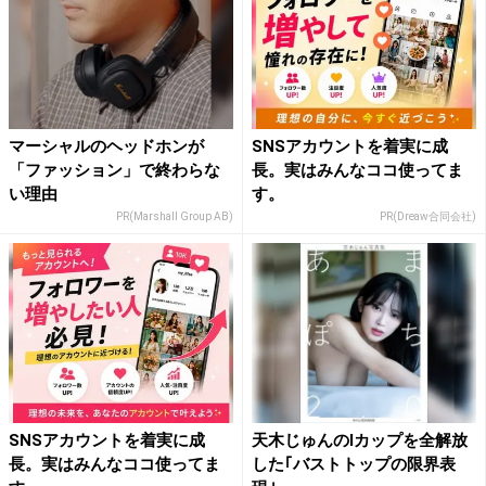
マーシャルのヘッドホンが
SNSアカウントを着実に成
「ファッション」で終わらな
長。実はみんなココ使ってま
い理由
す。
PR(Marshall Group AB)
PR(Dreaw合同会社)
SNSアカウントを着実に成
天木じゅんのIカップを全解放
長。実はみんなココ使ってま
した｢バストトップの限界表