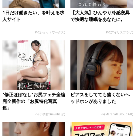
1日だけ働きたい、を叶える求
【大人気】ひんやり冷感寝具
人サイト
で快適な睡眠をあなたに。
PR(ショットワークス)
PR(アイリスプラザ)
“修正ほぼなし”お尻フェチ全編
ピアスをしてても痛くないヘ
完全新作の「お尻特化写真
ッドホンがありました
集」
PR(小学館Gravidia.jp)
PR(Marshall Group AB)