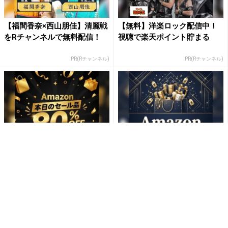
【福間香奈×西山朋佳】清麗戦
【無料】洋楽ロック配信中！
をRチャンネルで無料配信！
視聴で楽天ポイント貯まる
PR(Rチャンネル)
PR(Rチャンネル)
「え、こんなセールやってた
「え、こんなセールやってた
の？」80％OFF以上が続々登
の？」80％OFF以上が続々登
場！Amazonの本気が...
場！Amazonの本気が...
PR(Amazon)
PR(Amazon)