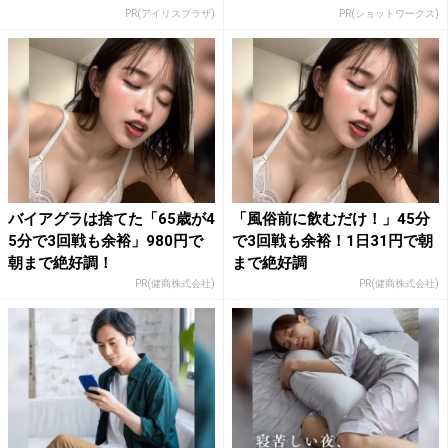
PR(アイリスプラザ)
PR(ショットワークス)
バイアグラは捨てた「65歳が4
「風俗前に飲むだけ！」45分
5分で3回戦も余裕」980円で
で3回戦も余裕！1日31円で朝
朝まで絶好調！
まで絶好調
PR(健商株式会社)
PR(健商株式会社)