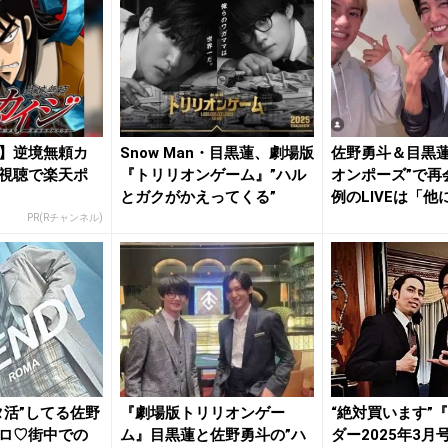
】逆境無頼カ
Snow Man・目黒蓮、劇場版
佐野勇斗＆目黒蓮
視聴で楽天ポ
『トリリオンゲーム』”ハル
オンポーズ”で再
とガクがかえってくる”
例のLIVEは「他に
PR(Rチャンネル)
タ活”してる佐野
『劇場版トリリオンゲー
“絶対買います”
ロ♡街中での
ム』目黒蓮と佐野勇斗の”ハ
ダー2025年3月