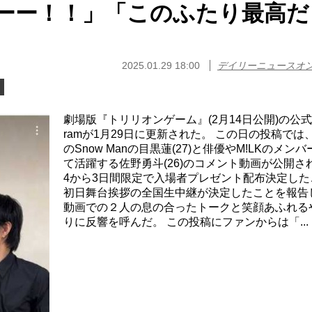
ーー！！」「このふたり最高だ
2025.01.29 18:00
デイリーニュースオ
劇場版『トリリオンゲーム』(2月14日公開)の公式In
ramが1月29日に更新された。 この日の投稿では
のSnow Manの目黒蓮(27)と俳優やM!LKのメン
て活躍する佐野勇斗(26)のコメント動画が公開され
4から3日間限定で入場者プレゼント配布決定した
初日舞台挨拶の全国生中継が決定したことを報告
動画での２人の息の合ったトークと笑顔あふれる
りに反響を呼んだ。 この投稿にファンからは「...