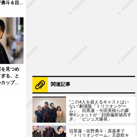
斗＆目...
桜を見つめ
すぎる、と
いカップ
関連記事
”この4人を超えるキャストはい
ない”劇場版『トリリオンゲー
ム』、目黒蓮・今田美桜らの豪
華4ショットが「顔面偏差値高す
ぎ」「ビジュ大爆発」
目黒蓮・佐野勇斗・原嘉孝で
『トリリオンゲーム』主題歌キ