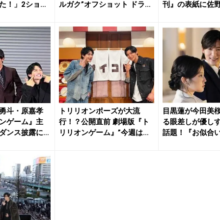
た！」2ショッ
ルガク”オフショット ドラマ
刊』の表紙に佐野勇
最終...
勇斗・原嘉孝
トリリオンポーズが大流
目黒蓮が今田美
ンゲーム』主
行！？公開直前 劇場版『ト
る眼差しが優し
ダンス披露に
リリオンゲーム』”今週はめ
話題！『お似合
めさの...
ル』『絵に...