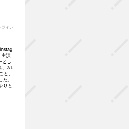
ンライン
stag
、主演
バーとし
、2/1
こと、
した。
やりと