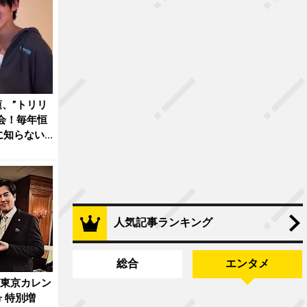
、”トリリ
会！毎年恒
知らない...
人気記事ランキング
総合
エンタメ
『東京カレン
号 特別増