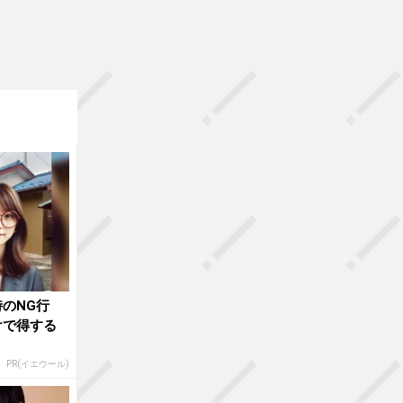
のNG行
けで得する
PR(イエウール)