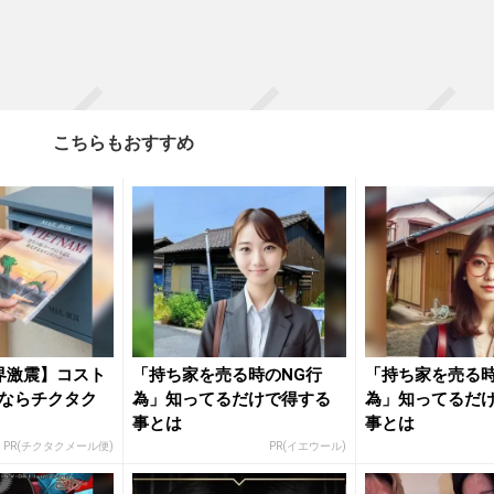
こちらもおすすめ
界激震】コスト
「持ち家を売る時のNG行
「持ち家を売る時
ならチクタク
為」知ってるだけで得する
為」知ってるだ
事とは
事とは
PR(チクタクメール便)
PR(イエウール)