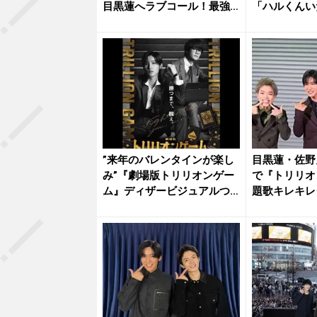
目黒蓮へラブコール！最強2
「ハルくんい
ショッ...
ト...
”来年のバレンタインが楽し
目黒蓮・佐野
み”『劇場版トリリオンゲー
で『トリリオ
ム』ディザービジュアルつ
題歌キレキレ
いに...
ファン歓...