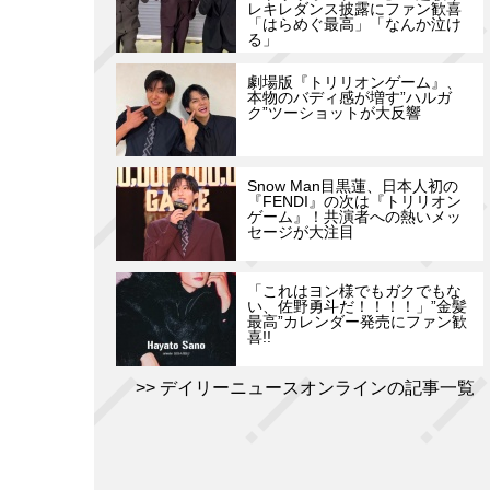
レキレダンス披露にファン歓喜
「はらめぐ最高」「なんか泣け
る」
劇場版『トリリオンゲーム』、
本物のバディ感が増す”ハルガ
ク”ツーショットが大反響
Snow Man目黒蓮、日本人初の
『FENDI』の次は『トリリオン
ゲーム』！共演者への熱いメッ
セージが大注目
「これはヨン様でもガクでもな
い、佐野勇斗だ！！！！」”金髪
最高”カレンダー発売にファン歓
喜!!
デイリーニュースオンラインの記事一覧