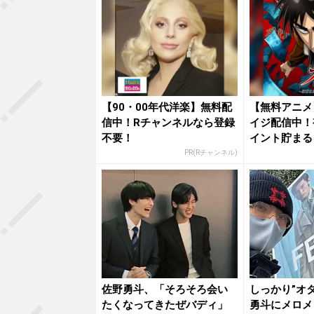
【90・00年代洋楽】無料配
【無料アニメ
信中！Rチャンネルなら登録
イジ配信中！
不要！
イント貯まる
PR(Rチャンネル)
佐野勇斗、「そろそろ会い
しっかり”オ
たくなってきたぜバディ」
勇斗にメロメ