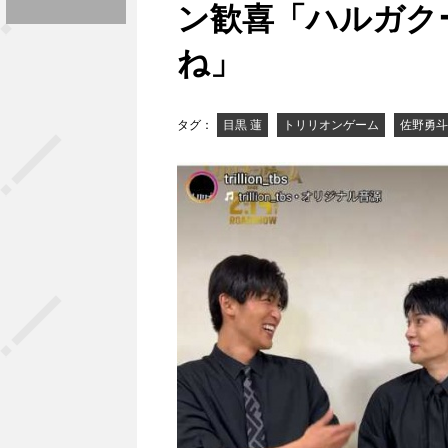
ン歓喜「ハルガク
ね」
タグ：
目黒 蓮
トリリオンゲーム
佐野勇斗