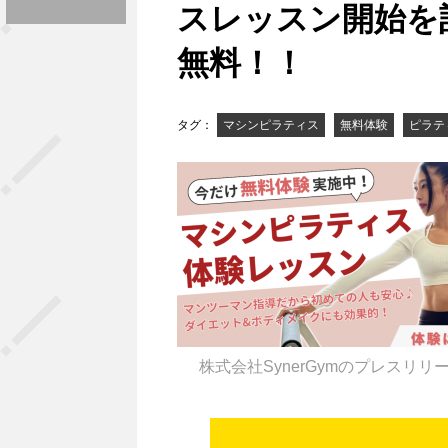
スレッスン開始を記
無料！！
タグ：
マシンピラティス
無料体験
ピラテ
株式会社SynerGymのプレスリリ