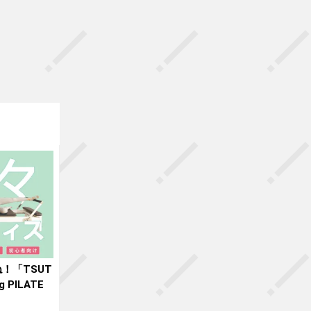
！「TSUT
ng PILATE