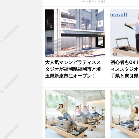
た
PR(Rチャンネル)
大人気マシンピラティスス
初心者もOK
タジオが福岡県福岡市と埼
ィススタジオ Ri
玉県新座市にオープン！
手県と奈良県に