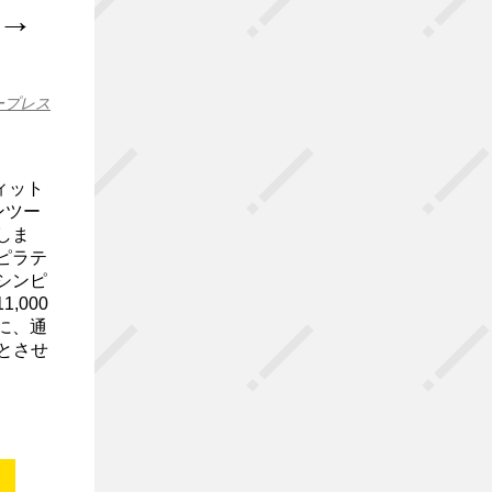
円→
ープレス
ィット
ンツー
しま
ピラテ
シンピ
,000
に、通
料とさせ