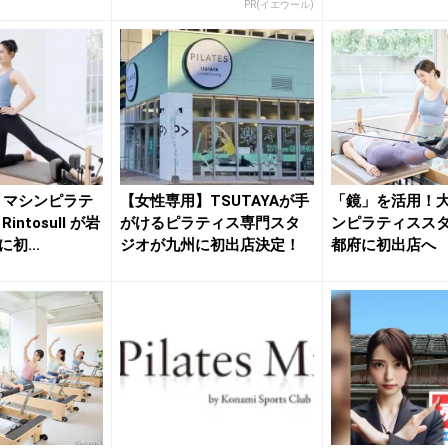
PR(イエウール)
！マシンピラテ
【女性専用】TSUTAYAが手
「鏡」を活用！
ntosull が岩
がけるピラティス専門スタ
ンピラティスス
初...
ジオが九州に初出店決定！
都府に初出店へ