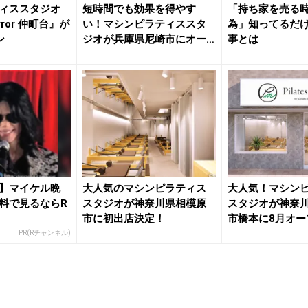
ィススタジオ
短時間でも効果を得やす
「持ち家を売る時
Mirror 仲町台』が
い！マシンピラティススタ
為」知ってるだ
ン
ジオが兵庫県尼崎市にオー
事とは
プン
】マイケル晩
大人気のマシンピラティス
大人気！マシン
料で見るならR
スタジオが神奈川県相模原
スタジオが神奈
市に初出店決定！
市橋本に8月オー
PR(Rチャンネル)