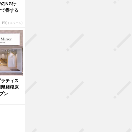
のNG行
けで得する
PR(イエウール)
ピラティス
川県相模原
プン