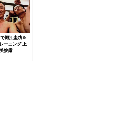
歳で堀江圭功＆
レーニング 上
美披露