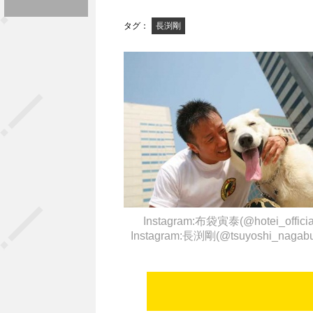
タグ：
長渕剛
Instagram:布袋寅泰(@hotei_offici
Instagram:長渕剛(@tsuyoshi_nagab