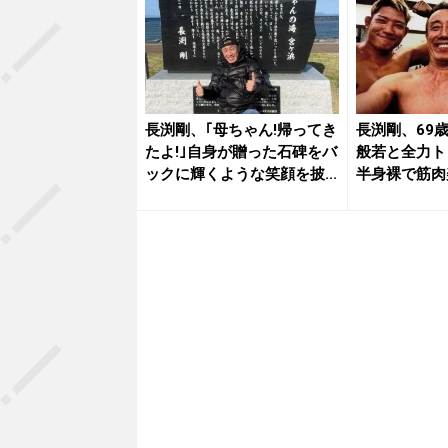
長渕剛、｢母ちゃん!帰ってき
長渕剛、69
たよ!｣自身が贈った石碑をバ
般若と全力ト
ックに輝くような笑顔を披...
半身裸で筋肉