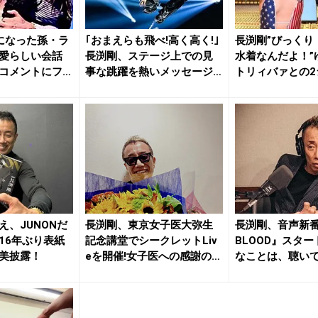
になった孫・ラ
｢おまえらも飛べ!高く高く!｣
長渕剛”びっくり
愛らしい会話
長渕剛、ステージ上での見
水着なんだよ！”
コメントにフ
事な跳躍を熱いメッセージ
トリィバァとの2
と...
開
え、JUNONだ
長渕剛、東京女子医大弥生
長渕剛、音声新番組
16年ぶり表紙
記念講堂でシークレットLiv
BLOOD』スタ
美披露！
eを開催!女子医への感謝の
なことは、聴いてる
想...