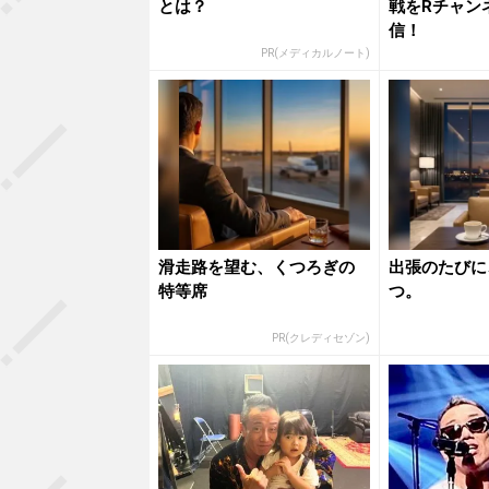
とは？
戦をRチャン
信！
PR(メディカルノート)
滑走路を望む、くつろぎの
出張のたびに
特等席
つ。
PR(クレディセゾン)