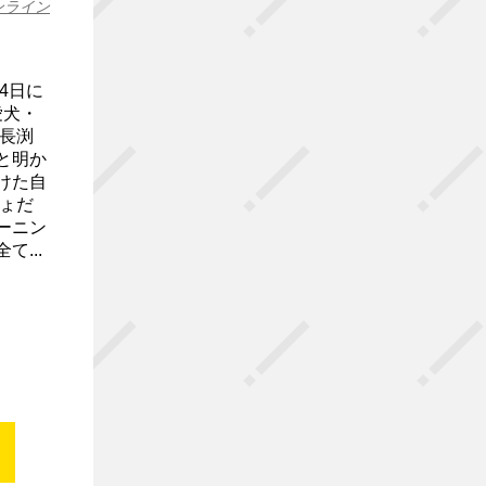
ンライン
4日に
愛犬・
長渕
と明か
けた自
ょだ
ーニン
...