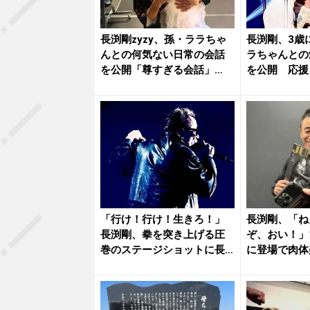
長渕剛zyzy、孫・ララちゃ
長渕剛、3歳
んとの何気ない日常の会話
ラちゃんとの
を公開「尊すぎる会話」
を公開 応援
「会話...
ァンメ...
「行け！行け！生きろ！」
長渕剛、「ね
長渕剛、拳を突き上げる圧
ぞ、おい！」
巻のステージショットに長
に登場で肉体
年のファ...