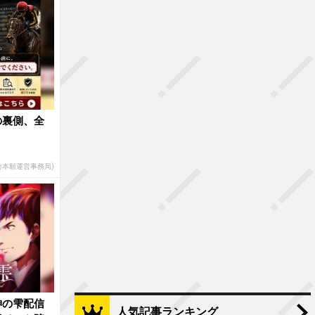
の裏側、全
他力本願運営事務局)
神の雫配信
人気記事ランキング