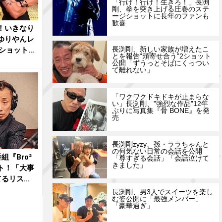
「行け！行け！生きろ！」長渕
剛、拳を突き上げる圧巻のステ
ージショットに長年のファンも
歓喜
！いきなり
ゆりやんレ
長渕剛、新しい家族が増えたこ
ショット公
とを報告“頬寄せ合う”2ショット
公開「ずうっとそばにくっつい
て離れない」
「ワクワクドキドキが止まらな
い」長渕剛、”強烈な作品”12年
ぶりに写真集『骨 BONE』を発
売
長渕剛zyzy、孫・ララちゃんと
の何気ない日常の会話を公開
『Bro²
「尊すぎる会話」「会話泣けて
きました」
ート！「大事
リス...
長渕剛、男3人でスイーツを楽し
む姿公開に「最強メンバー」
「豪華過ぎ」