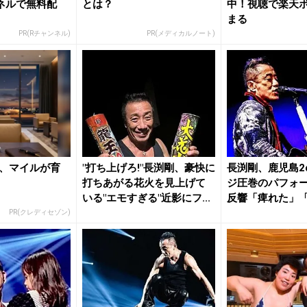
ネルで無料配
とは？
中！視聴で楽天
まる
PR(Rチャンネル)
PR(メディカルノート)
、マイルが育
"打ち上げろ!"長渕剛、豪快に
長渕剛、鹿児島2d
打ちあがる花火を見上げて
ジ圧巻のパフォ
いる"エモすぎる"近影にフ...
反響「痺れた」
て...
PR(クレディセゾン)