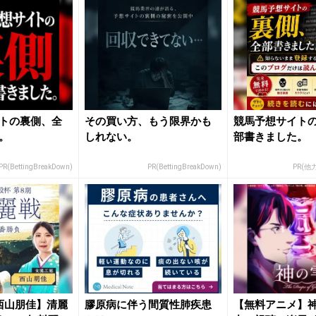
トの裏側、全
その買い方、もう限界かも
競馬予想サイト
。
しれない。
部書きました。
PR(BettingBreakDown)
PR(BettingBreakDown)
PR(
西山朋佳】清麗
膠原病に伴う間質性肺疾患
【無料アニメ】