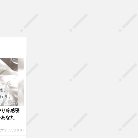
やり冷感寝
をあなた
R(アイリスプラザ)