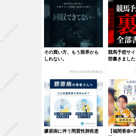
その買い方、もう限界かも
競馬予想サイ
しれない。
部書きました
PR(他力本願運営事務局)
膠原病に伴う間質性肺疾患
【福間香奈×