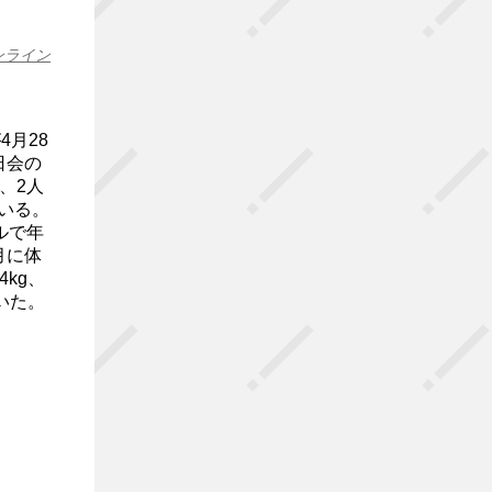
ンライン
4月28
日会の
、2人
いる。
ネルで年
月に体
kg、
いた。