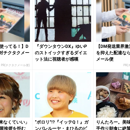
使ってる！】D
『ダウンタウンDX』ゆいP
【DM発送業界激
対チクタクメー
のストイックすぎるダイエ
を抑えた配達な
ット法に視聴者が感嘆
メール便
PR(チクタクメール便)
PR
「来なくていい」
“ポロリ”!?『イッテQ！』ガ
りんたろー。美
屋挨拶を拒む
ンバレルーヤ・まひるのビ
手作り朝食に絶