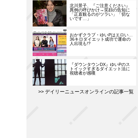
北川景子、『ご注意ください』
異例の呼びかけ→笑顔の告知に
「正直観るのがツラい」「切な
いです…」
おかずクラブ・ゆいPはエロい…
36キロダイエット成功で運命の
人出現も!?
『ダウンタウンDX』ゆいPのス
トイックすぎるダイエット法に
視聴者が感嘆
デイリーニュースオンラインの記事一覧