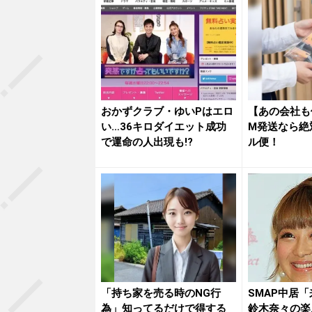
おかずクラブ・ゆいPはエロ
【あの会社も
い…36キロダイエット成功
M発送なら絶
で運命の人出現も!?
ル便！
「持ち家を売る時のNG行
SMAP中居
為」知ってるだけで得する
鈴木奈々の楽