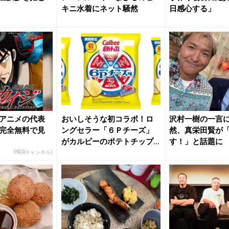
キニ水着にネット騒然
日感心する」
アニメの代表
おいしそうな初コラボ！ロ
沢村一樹の一言に
完全無料で見
ングセラー「６Ｐチーズ」
然、真栄田賢が
がカルビーのポテトチップ
す！」と話題に
スになっ...
PR(Rチャンネル)