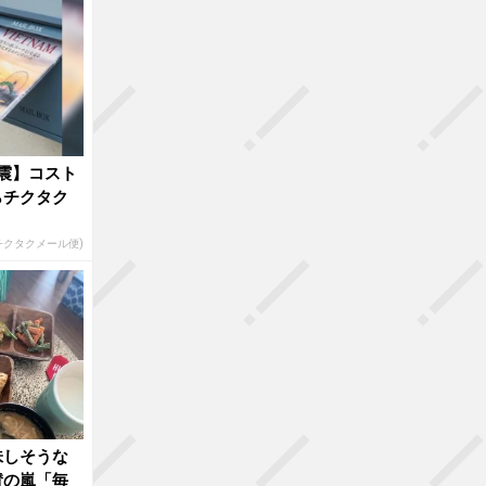
震】コスト
らチクタク
(チクタクメール便)
味しそうな
賛の嵐「毎