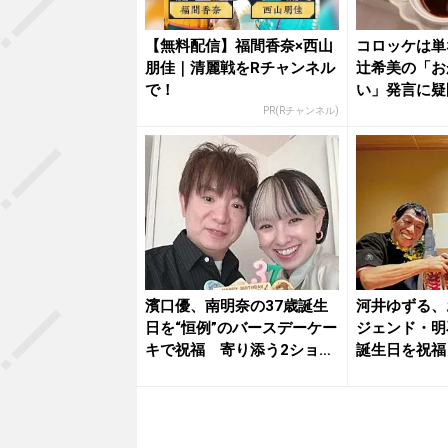
【無料配信】福間香奈×西山
コロッケは単
朋佳｜清麗戦をRチャンネル
辻希美の「お
で！
い」発言に疑
PR(Rチャンネル)
濱口優、南明奈の37歳誕生
河井ゆずる、
日を“恒例”のバースデーケー
ジェンド・明
キで祝福 寄り添う2ショ
誕生日を祝福
ッ...
散”に...