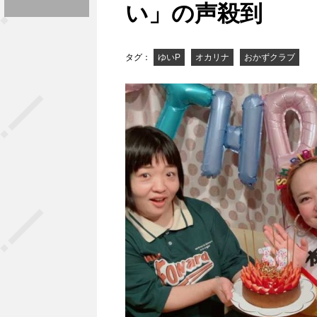
い」の声殺到
タグ：
ゆいP
オカリナ
おかずクラブ