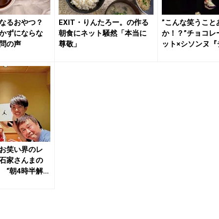
なるおやつ？
EXIT・りんたろー。の作る
”こんな笑うこと
かずにならな
朝食にネット騒然「本当に
か！？”チョコレ
問の声
尊敬」
ット×シソンヌ『
ツア...
お笑い界のレ
石家さんまの
 “朝4時半解