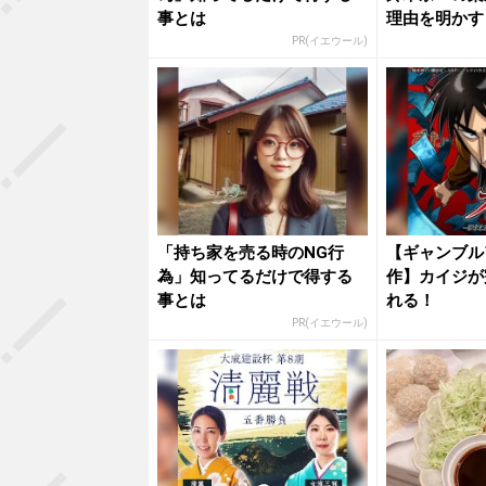
事とは
理由を明かす
PR(イエウール)
「持ち家を売る時のNG行
【ギャンブル
為」知ってるだけで得する
作】カイジが
事とは
れる！
PR(イエウール)