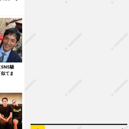
SNS騒
「似てま