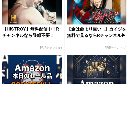
【HISTROY】無料配信中！R
【金は命より重い…】カイジを
チャンネルなら登録不要！
無料で見るならRチャンネル▶︎
PR(Rチャンネル)
PR(Rチャンネル)
【毎日変わる】Amazonタイ
「え、こんなセールやってた
ムセールが見逃せない！
の？」80％OFF以上が続々登
場！Amazonの本気が...
PR(Amazon)
PR(Amazon)