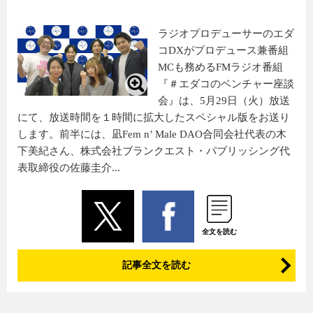
ラジオプロデューサーのエダ
コDXがプロデュース兼番組
MCも務めるFMラジオ番組
『＃エダコのベンチャー座談
会』は、5月29日（火）放送
にて、放送時間を１時間に拡大したスペシャル版をお送り
します。前半には、凪Fem n’ Male DAO合同会社代表の木
下美紀さん、株式会社ブランクエスト・パブリッシング代
表取締役の佐藤圭介...
全文を読む
記事全文を読む