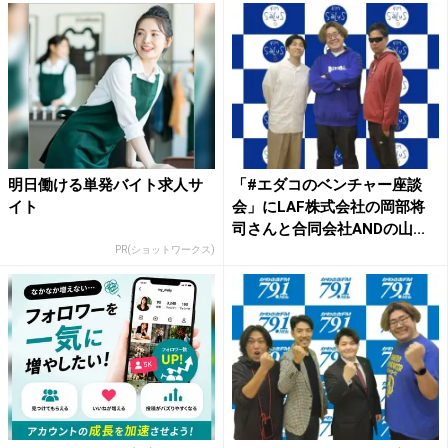
明日働ける単発バイト求人サ
「#エダコのベンチャー座談
イト
会」にLAF株式会社の岡部将
司さんと合同会社ANDの山...
PR(ショットワークス)