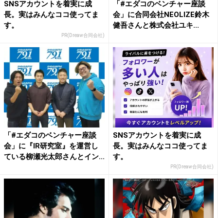
SNSアカウントを着実に成
「#エダコのベンチャー座談
長。実はみんなココ使ってま
会」に合同会社NEOLIZE鈴木
す。
健吾さんと株式会社ユキ...
PR(Dreaw合同会社)
「#エダコのベンチャー座談
SNSアカウントを着実に成
会」に『IR研究室』を運営し
長。実はみんなココ使ってま
ている柳瀬光太郎さんとイン...
す。
PR(Dreaw合同会社)