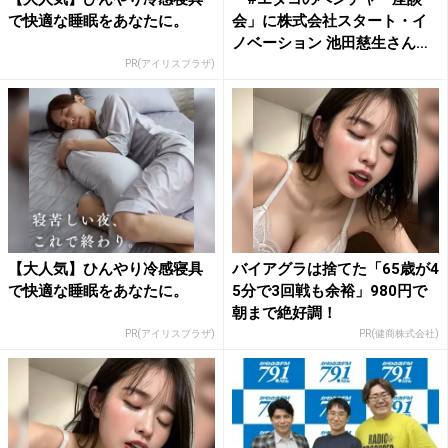
で快適な睡眠をあなたに。
会」に株式会社スタート・イ
ノベーション 池田慈生さん
と...
PR(アイリスプラザ)
【大人気】ひんやり冷感寝具
バイアグラは捨てた「65歳が4
で快適な睡眠をあなたに。
5分で3回戦も余裕」980円で
朝まで絶好調！
PR(アイリスプラザ)
PR(健商株式会社)