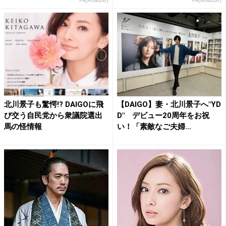
PR(Amazon)
PR(Amazon)
北川景子も驚愕!? DAIGOに飛
【DAIGO】妻・北川景子へ"YD
び交う自民党から衆議院選出
D" デビュー20周年をお祝
馬の怪情報
い！「素敵なご夫婦...