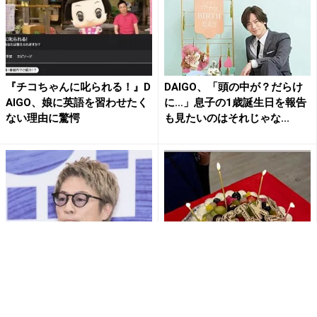
『チコちゃんに叱られる！』D
DAIGO、「頭の中が？だらけ
AIGO、娘に英語を習わせたく
に…」息子の1歳誕生日を報告
ない理由に驚愕
も見たいのはそれじゃな...
メンタリストDaiGo、ロンブ
DAIGO『あれ？妻と娘が写っ
ー淳とのトラブル告発「芸能
てる‼️』妻・北川景子の誕生日
界の闇」「僕を攻撃するこ...
を祝う“隣に美人な奥...