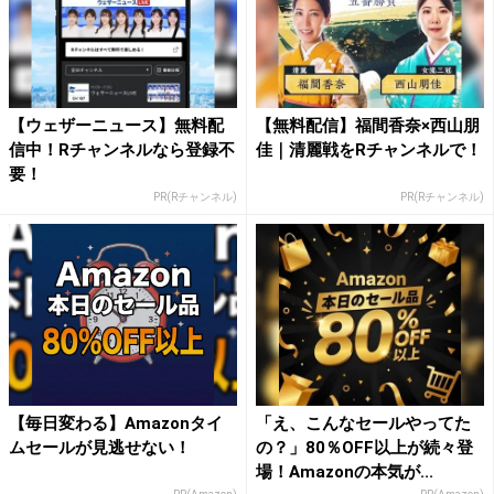
【ウェザーニュース】無料配
【無料配信】福間香奈×西山朋
信中！Rチャンネルなら登録不
佳｜清麗戦をRチャンネルで！
要！
PR(Rチャンネル)
PR(Rチャンネル)
【毎日変わる】Amazonタイ
「え、こんなセールやってた
ムセールが見逃せない！
の？」80％OFF以上が続々登
場！Amazonの本気が...