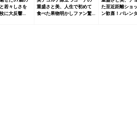
と若々しさを
重盛さと美、人生で初めて
た至近距離ショ
枚に大反響
食べた果物明かしファン驚
ン歓喜！バレン
愕！！
の“あざ...