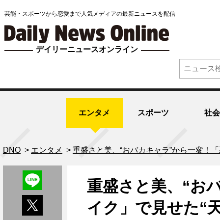
芸能・スポーツから恋愛まで人気メディアの最新ニュースを配信
デイリーニュースオンライン
エンタメ
スポーツ
社会
DNO
>
エンタメ
>
重盛さと美、“おバカキャラ”から一変！
重盛さと美、“お
イク」で見せた“