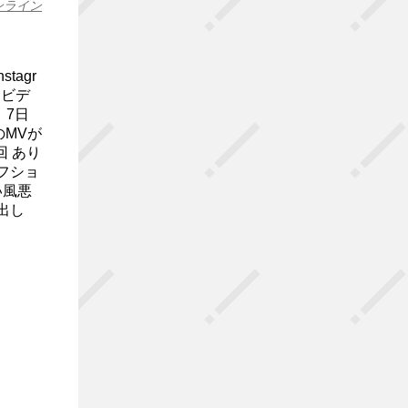
ンライン
tagr
クビデ
、7日
のMVが
回 あり
フショ
い風悪
出し