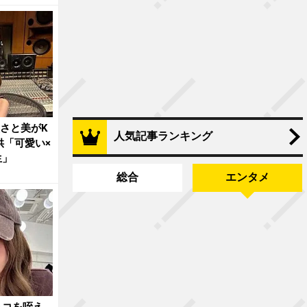
盛さと美がK
人気記事ランキング
供「可愛い×
生」
総合
エンタメ
ョコを咥え