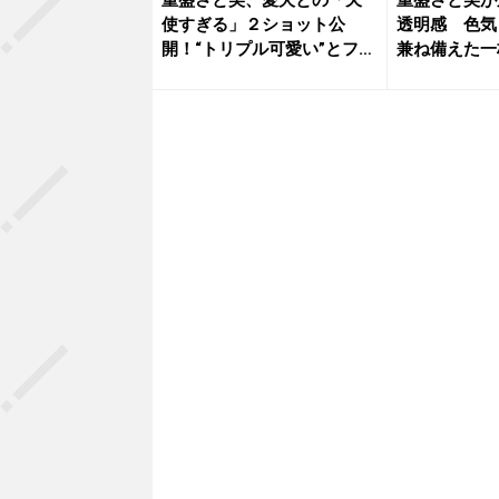
使すぎる」２ショット公
透明感 色気
開！“トリプル可愛い”とファ
兼ね備えた一
ン絶賛
「サービ...