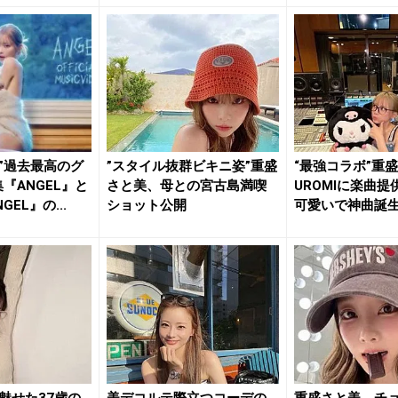
”過去最高のグ
”スタイル抜群ビキニ姿”重盛
“最強コラボ”重
『ANGEL』と
さと美、母との宮古島満喫
UROMIに楽曲提
EL』の...
ショット公開
可愛いで神曲誕
魅せた37歳の
美デコルテ際立つコーデの
重盛さと美、チ