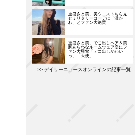
重盛さと美、美ウエストちら見
せミリタリーコーデに「激か
わ」とファン大絶賛
重盛さと美、でこ出しヘア＆美
脚あらわなルームウェア姿にフ
ァン大興奮「デコ出しかわい
っ」「天使」
デイリーニュースオンラインの記事一覧