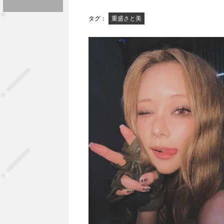
タグ：
重盛さと美