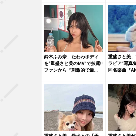
鈴木ふみ奈、たわわボディ
重盛さと美、
を“重盛さと美のMV”で披露!!
ラビア”写真集
ファンから『刺激的で最...
同名楽曲『ANG
重盛さと美、愛犬との「天
重盛さと美が