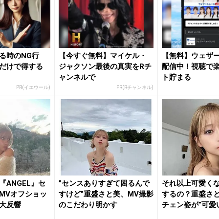
る時のNG行
【今すぐ無料】マイケル・
【無料】ウェザ
だけで得する
ジャクソン最後の真実をRチ
配信中！視聴で
ャンネルで
ト貯まる
PR(イエウール)
PR(Rチャンネル)
『ANGEL』セ
”センスありすぎて困るんで
それ以上可愛く
MVオフショッ
すけど”重盛さと美、MV撮影
するの？重盛さ
大反響
のこだわり明かす
チェン姿が”可愛