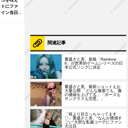
ットにファ
タイン当日
関連記事
重盛さと美、新曲「Rainbow
6」が世界的ゲームシリーズの日
本公式ソングに決定
重盛さと美、最新ショットえお
大量公開 「どんな服着ても、服
の価値を上げてる」「ポーズも
サングラスも完璧。」
「桜より目立っちゃってます
♡」重盛さと美、“なんか裸感す
ごい”大胆な私服コーデにファン
大注目