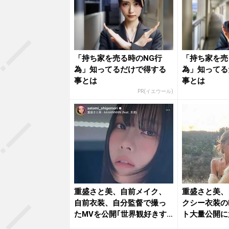
「持ち家を売る時のNG行
「持ち家を売
為」知ってるだけで得する
為」知ってる
事とは
事とは
PR(イエウール)
重盛さと美、自前メイク、
重盛さと美、
自前衣装、自分監督で撮っ
クシー衣装の
たMVを公開｢世界観好きす
ト大量公開に
ぎる｣