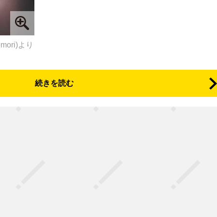
emori)より
続きを読む