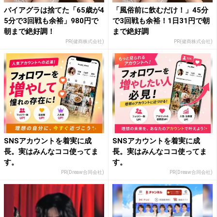
バイアグラは捨てた「65歳が4
「風俗前に飲むだけ！」45分
5分で3回戦も余裕」980円で
で3回戦も余裕！1日31円で朝
朝まで絶好調！
まで絶好調
PR(健商株式会社)
PR(健商株式会社)
SNSアカウントを着実に成
SNSアカウントを着実に成
長。実はみんなココ使ってま
長。実はみんなココ使ってま
す。
す。
PR(Dreaw合同会社)
PR(Dreaw合同会社)