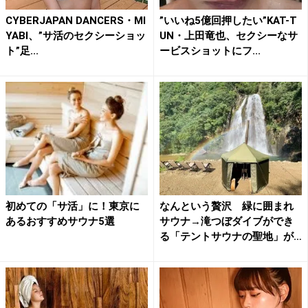
CYBERJAPAN DANCERS・MI
”いいね5億回押したい”KAT-T
YABI、”サ活のセクシーショッ
UN・上田竜也、セクシーなサ
ト”足...
ービスショットにフ...
初めての「サ活」に！東京に
なんという贅沢 緑に囲まれ
あるおすすめサウナ5選
サウナ→滝つぼダイブができ
る「テントサウナの聖地」が
最...