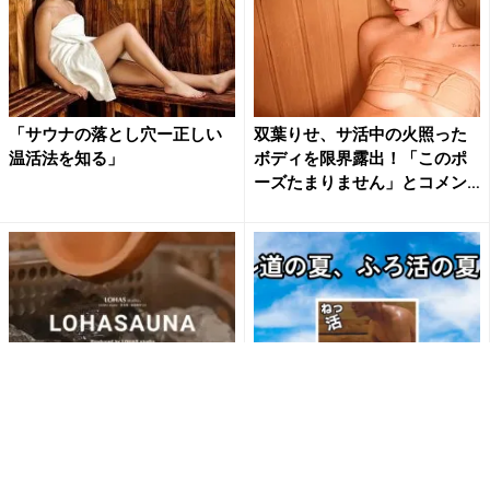
「サウナの落とし穴ー正しい
双葉りせ、サ活中の火照った
温活法を知る」
ボディを限界露出！「このポ
ーズたまりません」とコメン
ト...
自宅でサ活を！オーダーメイ
「ル道の夏」サ活・ふろ活で
ドサウナなら「LOHASAUN
夏バテしない体づくりを
A」