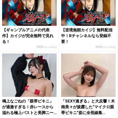
【ギャンブルアニメの代表
【逆境無頼カイジ】無料配信
作】カイジが完全無料で見れ
中！Rチャンネルなら登録不
る！
要！
PR(Rチャンネル)
PR(Rチャンネル)
鳴上なごねの「眼帯ビキニ」
「SEXY過ぎる」と大反響！木
が過激すぎる！赤レースから
南美々が披露した“マイクロ眼
溢れる極上バストと美脚ニー
帯ビキニ”姿に全視線集...