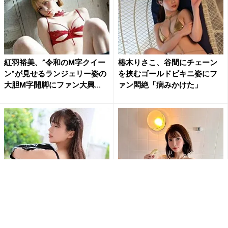
紅羽裕美、”令和のM字クイー
椿木りさこ、谷間にチェーン
ン”が見せるランジェリー姿の
を挟むゴールドビキニ姿にフ
大胆M字開脚にファン大興...
ァン悶絶「病みかけた」
桜りん、服を脱いだら…眼帯ビ
椎名あき、極小すぎるビキニ
キニと超ハイレグコスチュー
でGカップバストほぼ丸見え＆
ムの大胆さにファン大興奮「...
濡れまくりのエロかわショッ...