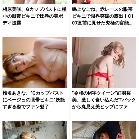
相原美咲、Gカップバストに極
鳴上なごね、赤レースの眼帯
小の眼帯ビキニで圧巻の美ボ
ビキニで限界突破の露出！C1
ディ披露
07直前に見せた究極の官能...
椎名あきな、”Gカップバスト
”令和のM字クイーン”紅羽裕
にベージュの眼帯ビキニ”妖艶
美、激しく食い込んだTバック
すぎる姿でファン魅了
から丸見え美ヒップにファ...