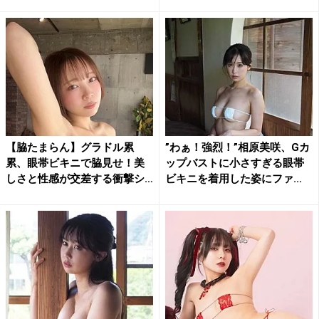
ハ...
【脇たまらん】グラドル累
”わぁ！強烈！”相原美咲、Gカ
累、眼帯ビキニで脇見せ！美
ップバストに小さすぎる眼帯
しさと性感が交差する衝撃シ
ビキニを着用した姿にファ...
ョッ...