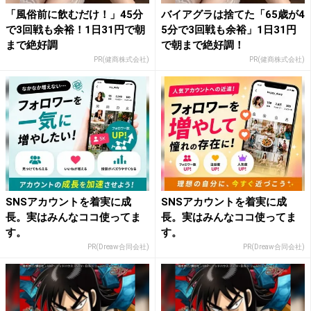
「風俗前に飲むだけ！」45分
バイアグラは捨てた「65歳が4
で3回戦も余裕！1日31円で朝
5分で3回戦も余裕」1日31円
まで絶好調
で朝まで絶好調！
PR(健商株式会社)
PR(健商株式会社)
SNSアカウントを着実に成
SNSアカウントを着実に成
長。実はみんなココ使ってま
長。実はみんなココ使ってま
す。
す。
PR(Dreaw合同会社)
PR(Dreaw合同会社)