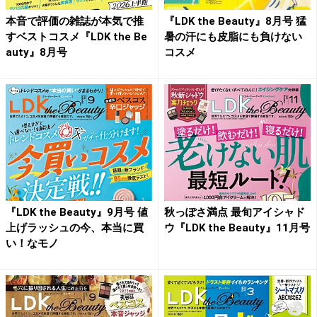
本音で評価の雑誌が本気で推
『LDK the Beauty』8月号 猛
すベストコスメ『LDK the Be
暑の汗にも皮脂にも負けない
auty』8月号
コスメ
『LDK the Beauty』9月号 値
秋っぽさ満点 最旬アイシャド
上げラッシュの今、本当に買
ウ『LDK the Beauty』11月号
い！なモノ