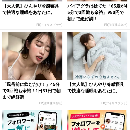
【大人気】ひんやり冷感寝具
バイアグラは捨てた「65歳が4
で快適な睡眠をあなたに。
5分で3回戦も余裕」980円で
朝まで絶好調！
PR(アイリスプラザ)
PR(健商株式会社)
「風俗前に飲むだけ！」45分
【大人気】ひんやり冷感寝具
で3回戦も余裕！1日31円で朝
で快適な睡眠をあなたに。
まで絶好調
PR(健商株式会社)
PR(アイリスプラザ)