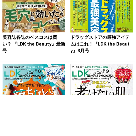
美容誌各誌のベスコスは買
ドラッグストアの最強アイテ
い？ 『LDK the Beauty』最新
ムはこれ！『LDK the Beaut
号
y』3月号
『LDK the Beauty』8月号 保
美容誌各誌の上半期ベスコス
湿も美肌も オールインワンを
を検証『LDK the Beauty』9
テスト
月号