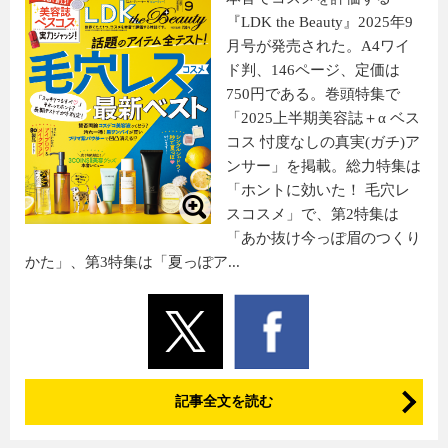
『LDK the Beauty』2025年9
月号が発売された。A4ワイ
ド判、146ページ、定価は
750円である。巻頭特集で
「2025上半期美容誌＋α ベス
コス 忖度なしの真実(ガチ)ア
ンサー」を掲載。総力特集は
「ホントに効いた！ 毛穴レ
スコスメ」で、第2特集は
「あか抜け今っぽ眉のつくり
かた」、第3特集は「夏っぽア...
記事全文を読む