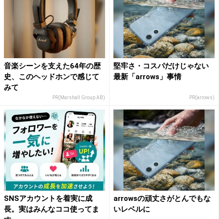
音楽シーンを支えた64年の歴
堅牢さ・コスパだけじゃない
史、このヘッドホンで感じて
最新「arrows」事情
みて
PR(Marshall Group AB)
PR(arrows)
SNSアカウントを着実に成
arrowsの頑丈さがとんでもな
長。実はみんなココ使ってま
いレベルに