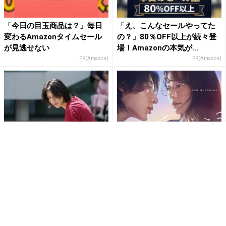
「今日の目玉商品は？」毎日
「え、こんなセールやってた
変わるAmazonタイムセール
の？」80％OFF以上が続々登
が見逃せない
場！Amazonの本気が...
PR(Amazon)
PR(Amazon)
Snow Man・ラウール「愛
「横顔綺麗すぎ」とファン絶
の、がっこう。」初回放送に
賛！Snow Man・ラウールと
興奮！ホスト役の色気にフ...
“木曜10時の待ち合わ...