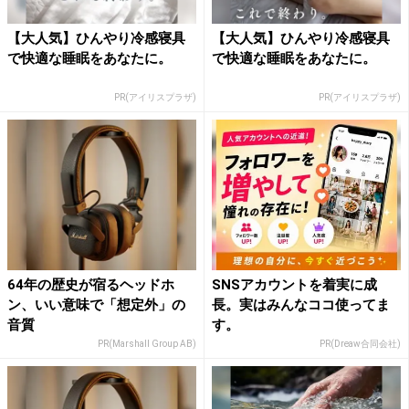
【大人気】ひんやり冷感寝具
【大人気】ひんやり冷感寝具
で快適な睡眠をあなたに。
で快適な睡眠をあなたに。
PR(アイリスプラザ)
PR(アイリスプラザ)
64年の歴史が宿るヘッドホ
SNSアカウントを着実に成
ン、いい意味で「想定外」の
長。実はみんなココ使ってま
音質
す。
PR(Marshall Group AB)
PR(Dreaw合同会社)