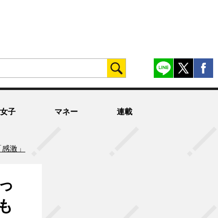
女子
マネー
連載
「感激」
っ
も