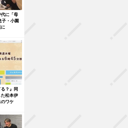
伊代に「母
息子・小園
題に
てる？』同
した松本伊
出のワケ