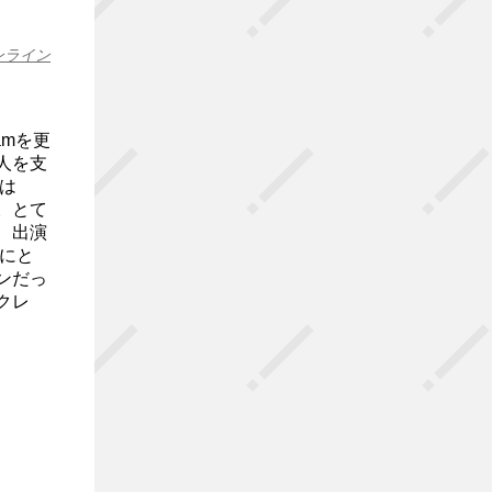
ンライン
amを更
人を支
本は
。とて
、出演
にと
ンだっ
クレ