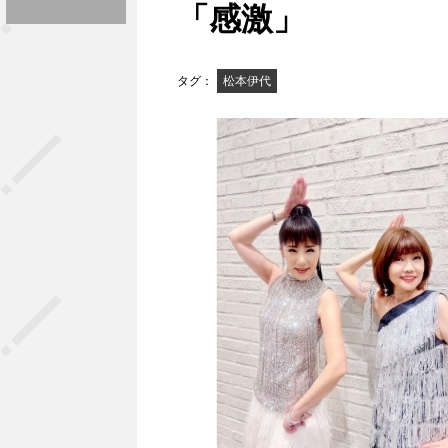
「感激」
タグ：
松本伊代