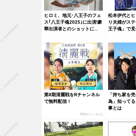
ヒロミ、地元･八王子のフェ
松本伊代とヒ
ス｢八王子魂2025｣に出演!豪
り夫婦がステ
華出演者とのショットに...
王子魂」で見
第8期清麗戦をRチャンネル
「持ち家を売
で無料配信！
為」知ってる
事とは
PR(Rチャンネル)