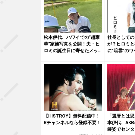
松本伊代、ハワイでの“超豪
社長としての
華”家族写真を公開！夫・ヒ
が？ヒロミと
ロミの誕生日に寄せたメッ
に”暗雲”のワ
セー...
【HISTROY】無料配信中！
「還暦とは思
Rチャンネルなら登録不要！
本伊代、AKB
装姿でセンタ