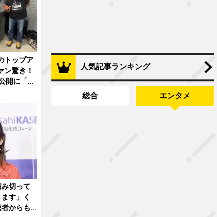
のトップア
人気記事ランキング
ァン驚き！
公開に「あ
総合
エンタメ
噛み切って
きます」く
聴者からも