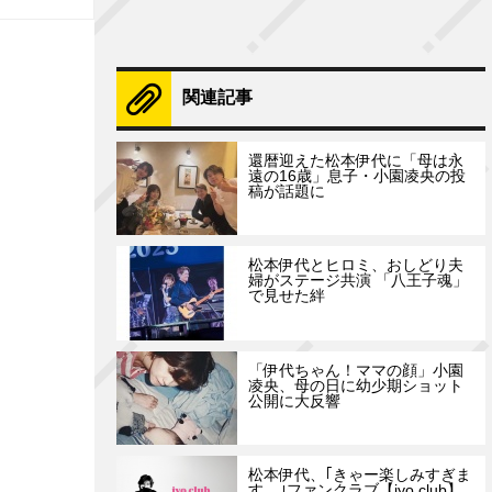
関連記事
還暦迎えた松本伊代に「母は永
遠の16歳」息子・小園凌央の投
稿が話題に
松本伊代とヒロミ、おしどり夫
婦がステージ共演 「八王子魂」
で見せた絆
「伊代ちゃん！ママの顔」小園
凌央、母の日に幼少期ショット
公開に大反響
松本伊代、｢きゃー楽しみすぎま
す。｣ファンクラブ【iyo club】