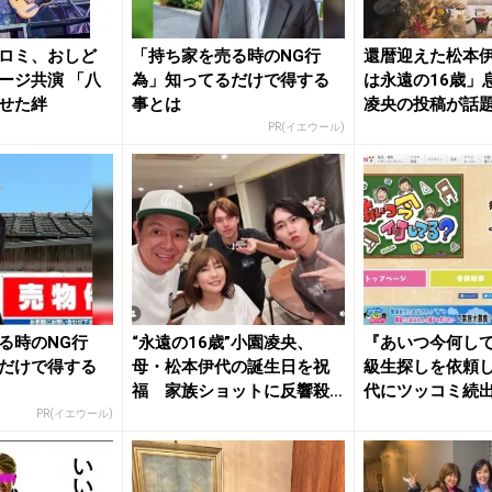
ロミ、おしど
「持ち家を売る時のNG行
還暦迎えた松本
ージ共演 「八
為」知ってるだけで得する
は永遠の16歳」
せた絆
事とは
凌央の投稿が話
PR(イエウール)
る時のNG行
“永遠の16歳”小園凌央、
『あいつ今何し
だけで得する
母・松本伊代の誕生日を祝
級生探しを依頼
福 家族ショットに反響殺
代にツッコミ続
到「ヒ...
PR(イエウール)