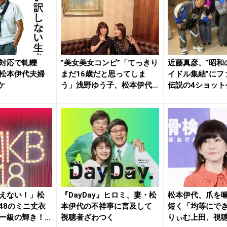
対応で軋轢
”美女美女コンビ”「てっきり
近藤真彦、“昭和
松本伊代夫婦
まだ16歳だと思ってしま
イドル集結”にフ
ケ
う」浅野ゆう子、松本伊代
伝説の4ショット
との...
の...
えない！」松
『DayDay』ヒロミ、妻・松
松本伊代、爪を
48のミニ丈衣
本伊代の不祥事に言及して
短く「均等にで
ー級の輝き！
視聴者ざわつく
りぃむ上田、視