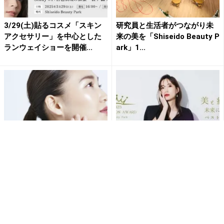
3/29(土)貼るコスメ「スキン
研究員と生活者がつながり未
アクセサリー」を中心とした
来の美を「Shiseido Beauty P
ランウェイショーを開催...
ark」1...
インナービューティークイズ
【Beauty Park Best Salon A
に挑戦！SHISEIDO BEAUTY
ward2023】決定！～美と...
WELLNES...