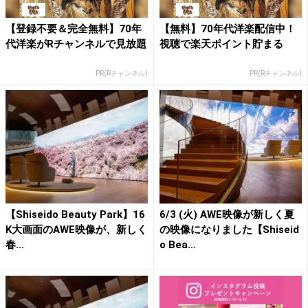
【登録不要＆完全無料】70年
【無料】70年代洋楽配信中！
代洋楽がRチャンネルで見放題
視聴で楽天ポイント貯まる
PR(Rチャンネル)
PR(Rチャンネル)
【Shiseido Beauty Park】16
6/3 (火) AWE映像が新しく夏
K大画面のAWE映像が、新しく
の映像になりました【Shiseid
春...
o Bea...