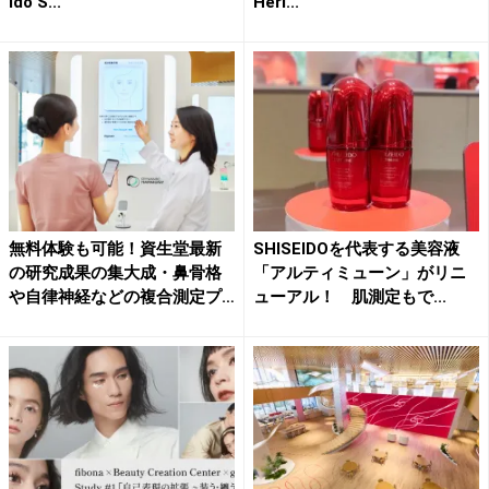
ido S...
Heri...
無料体験も可能！資生堂最新
SHISEIDOを代表する美容液
の研究成果の集大成・鼻骨格
「アルティミューン」がリニ
や自律神経などの複合測定プ
ューアル！ 肌測定もで...
ロ...