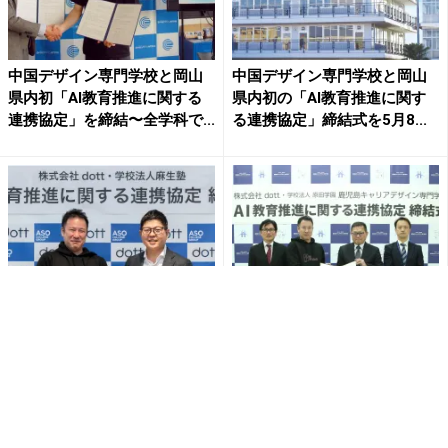
中国デザイン専門学校と岡山
中国デザイン専門学校と岡山
県内初「AI教育推進に関する
県内初の「AI教育推進に関す
連携協定」を締結〜全学科で...
る連携協定」締結式を5月8...
【全国初】株式会社dott×学校
鹿児島キャリアデザイン専門
法人麻生塾 業界ニーズに応
学校と県内初「AI教育推進に
じた独自のAI教育推進...
関する連携協定」を締結〜全...