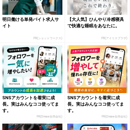
明日働ける単発バイト求人サ
【大人気】ひんやり冷感寝具
イト
で快適な睡眠をあなたに。
PR(ショットワークス)
PR(アイリスプラザ)
SNSアカウントを着実に成
SNSアカウントを着実に成
長。実はみんなココ使ってま
長。実はみんなココ使ってま
す。
す。
PR(Dreaw合同会社)
PR(Dreaw合同会社)