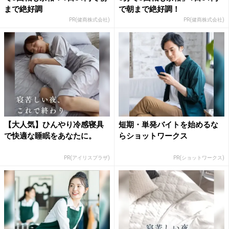
まで絶好調
で朝まで絶好調！
PR(健商株式会社)
PR(健商株式会社)
【大人気】ひんやり冷感寝具
短期・単発バイトを始めるな
で快適な睡眠をあなたに。
らショットワークス
PR(アイリスプラザ)
PR(ショットワークス)