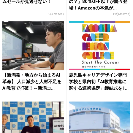
ムセールが見逃せない！
の？」80％OFF以上が続々登
場！Amazonの本気が...
PR(Amazon)
PR(Amazon)
【新潟発・地方から始まるAI
鹿児島キャリアデザイン専門
革命】 人口減少と人材不足を
学校と県内初「AI教育推進に
AI教育で打破！～新潟コ...
関する連携協定」締結式を1...