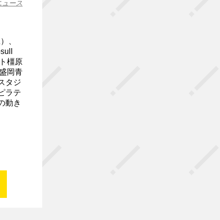
ニュース
（土）、
ll
ート橿原
 盛岡青
スタジ
ピラテ
の動き