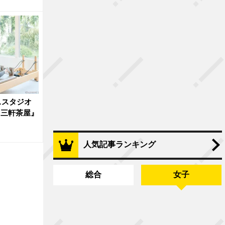
ススタジオ
ror 三軒茶屋』
人気記事ランキング
総合
女子