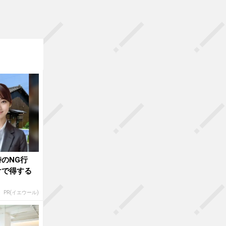
のNG行
けで得する
PR(イエウール)