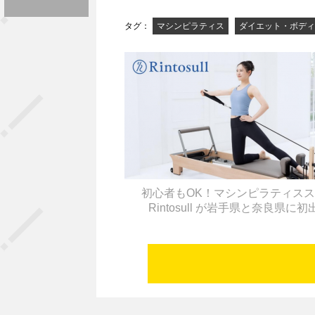
タグ：
マシンピラティス
ダイエット・ボディ
初心者もOK！マシンピラティス
Rintosull が岩手県と奈良県に