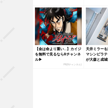
【金は命より重い…】カイジ
天井ミラーを
を無料で見るならRチャンネ
マシンピラテ
ル▶︎
が大森と成城
プン
PR(Rチャンネル)