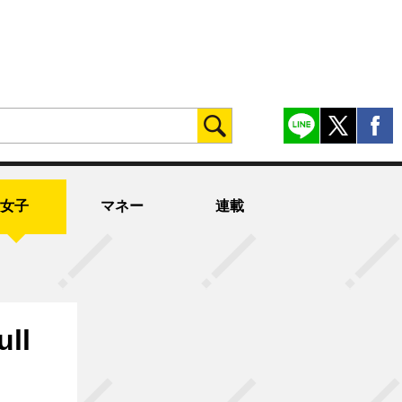
女子
マネー
連載
ll