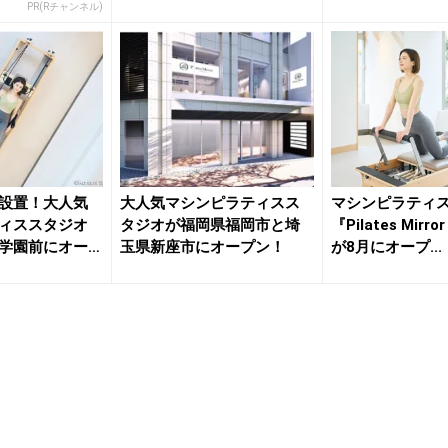
PR(Rチャンネル)
設置！大人気
大人気マシンピラティスス
マシンピラティ
ィススタジオ
タジオが福岡県福岡市と埼
『Pilates Mir
学園前にオー
玉県新座市にオープン！
が8月にオープ...