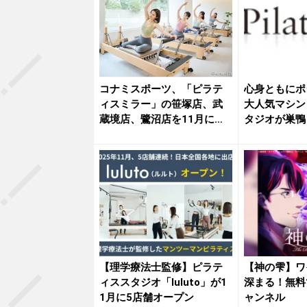
コナミスポーツ、「ピラテ
心身ともにポ
ィスミラー」の笹塚店、武
大人気マシン
蔵境店、鷺沼店を11月にオ
タジオが巣鴨
ープン
場
【理学療法士監修】ピラテ
【神の雫】ワ
ィススタジオ「luluto」が1
深まる！無料
1月に5店舗オープン
ャンネル