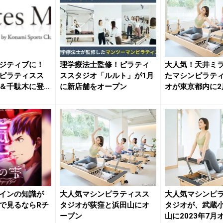
ジティブに！
理学療法士監修！ピラティ
大人気！天井ミ
ピラティスス
ススタジオ「ルルト」が1月
たマシンピラテ
＆千駄木に登
に新店舗をオープン
オが東京都内に2
ン
インの知識が
大人気マシンピラティスス
大人気マシンピ
で見るならRチ
タジオが荻窪と浜田山にオ
タジオが、武蔵
ープン
山に2023年7月