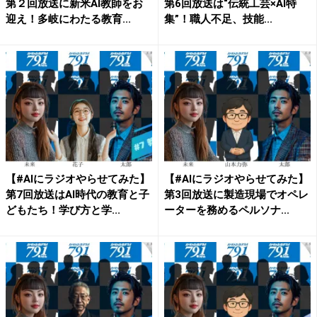
第２回放送に新米AI教師をお
第6回放送は“伝統工芸×AI特
迎え！多岐にわたる教育...
集”！職人不足、技能...
【#AIにラジオやらせてみた】
【#AIにラジオやらせてみた】
第7回放送はAI時代の教育と子
第3回放送に製造現場でオペレ
どもたち！学び方と学...
ーターを務めるペルソナ...