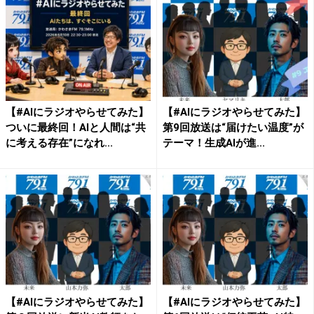
【#AIにラジオやらせてみた】
【#AIにラジオやらせてみた】
ついに最終回！AIと人間は“共
第9回放送は“届けたい温度”が
に考える存在”になれ...
テーマ！生成AIが進...
【#AIにラジオやらせてみた】
【#AIにラジオやらせてみた】