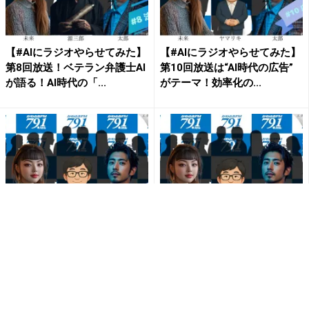
【#AIにラジオやらせてみた】
【#AIにラジオやらせてみた】
第8回放送！ベテラン弁護士AI
第10回放送は“AI時代の広告”
が語る！AI時代の「...
がテーマ！効率化の...
【#AIにラジオやらせてみた】
【#AIにラジオやらせてみた】
第11回放送は AIは政治を変え
第5回放送にAIをフル活用するI
るのか？現役県議会...
T企業のペルソナA...